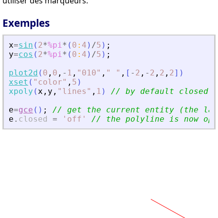
utiliser des marqueurs.
Exemples
x
=
sin
(
2
*
%pi
*
(
0
:
4
)
/
5
)
;
y
=
cos
(
2
*
%pi
*
(
0
:
4
)
/
5
)
;
plot2d
(
0
,
0
,
-
1
,
"
010
"
,
"
"
,
[
-
2
,
-
2
,
2
,
2
]
)
xset
(
"
color
"
,
5
)
xpoly
(
x
,
y
,
"
lines
"
,
1
)
// by default closed
e
=
gce
(
)
;
// get the current entity (the las
e
.
closed
=
'
off
'
// the polyline is now ope