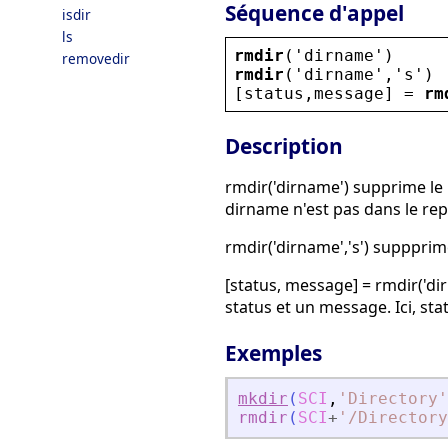
Séquence d'appel
isdir
ls
rmdir
(
'
dirname
'
)
removedir
rmdir
(
'
dirname
'
,
'
s
'
)
[
status
,
message
] = 
rm
Description
rmdir('dirname') supprime le r
dirname n'est pas dans le rep
rmdir('dirname','s') suppprim
[status, message] = rmdir('di
status et un message. Ici, stat
Exemples
mkdir
(
SCI
,
'
Directory
'
rmdir
(
SCI
+
'
/Directory