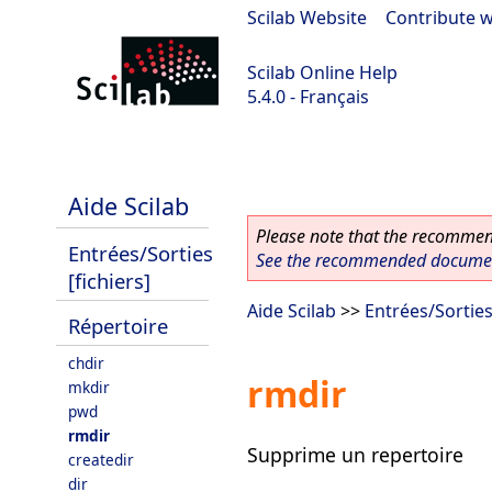
Scilab Website
|
Contribute w
Scilab Online Help
5.4.0 - Français
Scilab 5.4.0
Aide Scilab
Please note that the recommend
Entrées/Sorties
See the recommended document
[fichiers]
Aide Scilab
>>
Entrées/Sorties 
Répertoire
chdir
rmdir
mkdir
pwd
rmdir
Supprime un repertoire
createdir
dir