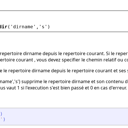
dir
(
'
dirname
'
,
'
s
'
)
epertoire dirname depuis le repertoire courant. Si le reperto
ertoire courant , vous devez specifier le chemin relatif ou
e le repertoire dirname depuis le repertoire courant et ses 
rname','s') supprime le repertoire dirname et son contenu de
us vaut 1 si l'execution s'est bien passé et 0 en cas d'erreur.
)
'
)