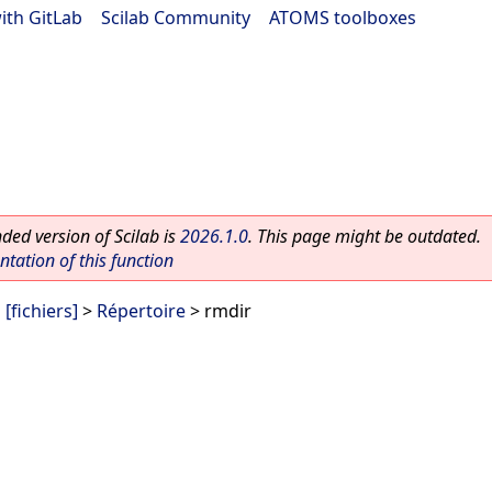
ith GitLab
|
Scilab Community
|
ATOMS toolboxes
ed version of Scilab is
2026.1.0
. This page might be outdated.
ation of this function
[fichiers]
>
Répertoire
> rmdir