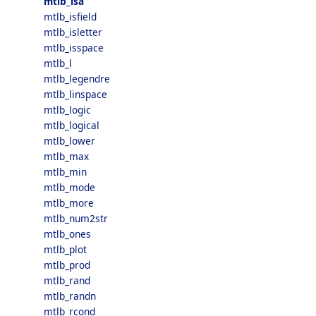
mtlb_isa
mtlb_isfield
mtlb_isletter
mtlb_isspace
mtlb_l
mtlb_legendre
mtlb_linspace
mtlb_logic
mtlb_logical
mtlb_lower
mtlb_max
mtlb_min
mtlb_mode
mtlb_more
mtlb_num2str
mtlb_ones
mtlb_plot
mtlb_prod
mtlb_rand
mtlb_randn
mtlb_rcond