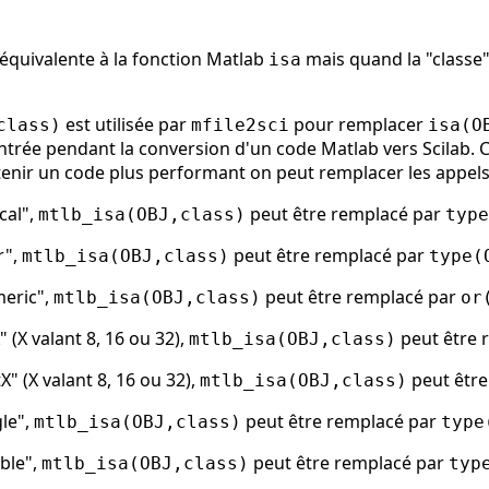
b équivalente à la fonction Matlab
mais quand la "classe"
isa
est utilisée par
pour remplacer
class)
mfile2sci
isa(O
ntrée pendant la conversion d'un code Matlab vers Scilab. 
tenir un code plus performant on peut remplacer les appel
cal",
peut être remplacé par
mtlb_isa(OBJ,class)
type
r",
peut être remplacé par
mtlb_isa(OBJ,class)
type(
meric",
peut être remplacé par
mtlb_isa(OBJ,class)
or
" (X valant 8, 16 ou 32),
peut être 
mtlb_isa(OBJ,class)
X" (X valant 8, 16 ou 32),
peut être
mtlb_isa(OBJ,class)
gle",
peut être remplacé par
mtlb_isa(OBJ,class)
type
ble",
peut être remplacé par
mtlb_isa(OBJ,class)
typ