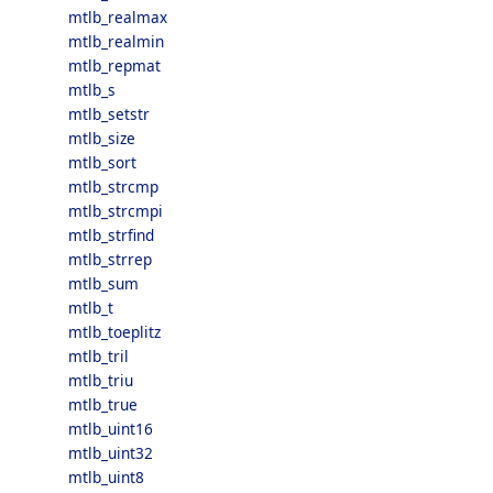
mtlb_realmax
mtlb_realmin
mtlb_repmat
mtlb_s
mtlb_setstr
mtlb_size
mtlb_sort
mtlb_strcmp
mtlb_strcmpi
mtlb_strfind
mtlb_strrep
mtlb_sum
mtlb_t
mtlb_toeplitz
mtlb_tril
mtlb_triu
mtlb_true
mtlb_uint16
mtlb_uint32
mtlb_uint8