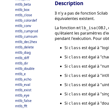
Description
mtlb_beta
mtlb_box
Il n'y a pas de fonction Scila
mtlb_close
équivalentes existent.
mtlb_colordef
mtlb_conv
La fonction
mtlb_isa(OBJ,
mtlb_cumprod
qu'étaient les paramètres d'e
mtlb_cumsum
pendant l'exécution. Pour ob
mtlb_dec2hex
mtlb_delete
Si
est égal à "logi
class
mtlb_diag
Si
est égal à "cha
class
mtlb_diff
mtlb_dir
Si
est égal à "nu
class
mtlb_double
mtlb_e
Si
est égal à "intX
class
mtlb_echo
Si
est égal à "uint
mtlb_eval
class
mtlb_exist
Si
est égal à "sin
class
mtlb_eye
mtlb_false
Si
est égal à "dou
class
mtlb_fft