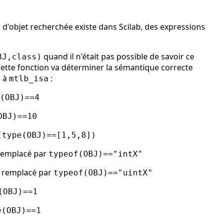
 d'objet recherchée existe dans Scilab, des expressions
quand il n'était pas possible de savoir ce
BJ,class)
Cette fonction va déterminer la sémantique correcte
s à
:
mtlb_isa
(OBJ)==4
OBJ)==10
(type(OBJ)==[1,5,8])
remplacé par
typeof(OBJ)=="intX"
 remplacé par
typeof(OBJ)=="uintX"
(OBJ)==1
e(OBJ)==1