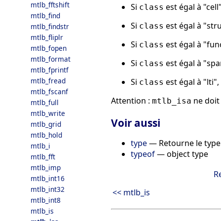
mtlb_fftshift
Si
est égal à "cell
class
mtlb_find
Si
est égal à "str
class
mtlb_findstr
mtlb_fliplr
Si
est égal à "fu
class
mtlb_fopen
mtlb_format
Si
est égal à "spa
class
mtlb_fprintf
mtlb_fread
Si
est égal à "lti",
class
mtlb_fscanf
Attention :
ne doit
mtlb_isa
mtlb_full
mtlb_write
Voir aussi
mtlb_grid
mtlb_hold
type
— Retourne le type 
mtlb_i
typeof
— object type
mtlb_fft
mtlb_imp
R
mtlb_int16
mtlb_int32
<< mtlb_is
mtlb_int8
mtlb_is