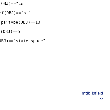
(OBJ)=="ce"
of(OBJ)=="st"
é par
type(OBJ)==13
e(OBJ)==5
OBJ)=="state-space"
mtlb_isfield
>>