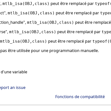
",
peut être remplacé par
mtlb_isa(OBJ,class)
typeof
uct",
peut être remplacé par
mtlb_isa(OBJ,class)
type
nction_handle",
peut être remplac
mtlb_isa(OBJ,class)
rse",
peut être remplacé par
mtlb_isa(OBJ,class)
typ
peut être remplacé par
mtlb_isa(OBJ,class)
typeof(
 pas être utilisée pour une programmation manuelle.
d'une variable
eport an issue
Fonctions de compatibilité