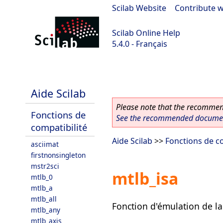
Scilab Website
|
Contribute w
Scilab Online Help
5.4.0 - Français
Scilab 5.4.0
Aide Scilab
Please note that the recommend
Fonctions de
See the recommended document
compatibilité
Aide Scilab
>>
Fonctions de co
asciimat
firstnonsingleton
mstr2sci
mtlb_isa
mtlb_0
mtlb_a
mtlb_all
Fonction d'émulation de la
mtlb_any
mtlb_axis