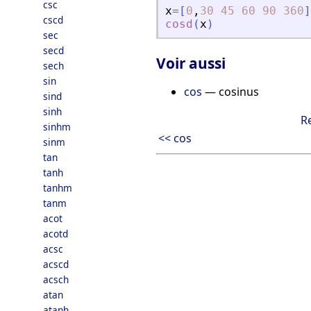
csc
x
=
[
0
,
30
45
60
90
360
]
cscd
cosd
(
x
)
sec
secd
Voir aussi
sech
sin
cos
— cosinus
sind
sinh
R
sinhm
<< cos
sinm
tan
tanh
tanhm
tanm
acot
acotd
acsc
acscd
acsch
atan
atanh