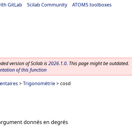
ith GitLab
|
Scilab Community
|
ATOMS toolboxes
ed version of Scilab is
2026.1.0
. This page might be outdated.
ation of this function
entaires
>
Trigonométrie
> cosd
'argument donnés en degrés