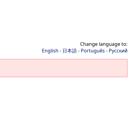
Change language to:
English
-
日本語
-
Português
-
Русский