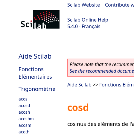
Scilab Website
|
Contribute w
Scilab Online Help
5.4.0 - Français
Scilab 5.4.0
Aide Scilab
Please note that the recommend
Fonctions
See the recommended document
Elémentaires
Aide Scilab
>>
Fonctions Elém
Trigonométrie
acos
cosd
acosd
acosh
acoshm
cosinus des éléments de l
acosm
acoth