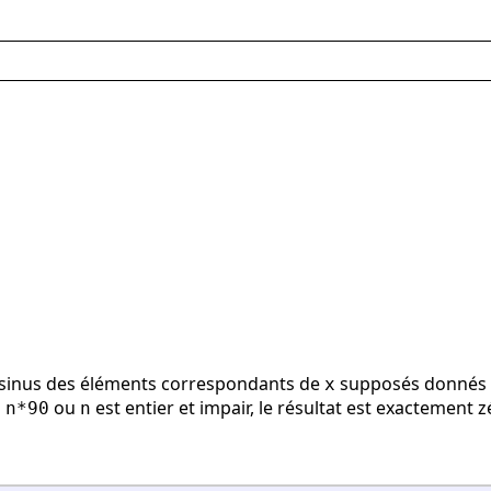
osinus des éléments correspondants de
supposés donnés e
x
à
ou
est entier et impair, le résultat est exactement z
n*90
n