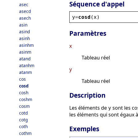
Séquence d'appel
asec
asecd
y
=
cosd
(
x
)
asech
asin
asind
Paramètres
asinh
asinhm
x
asinm
Tableau réel
atand
atanhm
y
atanm
cos
Tableau réel
cosd
cosh
Description
coshm
cosm
Les éléments de
sont les c
y
cotd
les éléments qui sont égaux 
cotg
coth
Exemples
cothm