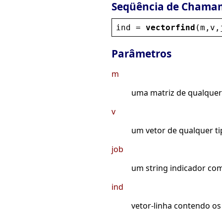
Seqüência de Chama
ind
 = 
vectorfind
(
m
,
v
,
Parâmetros
m
uma matriz de qualquer
v
um vetor de qualquer t
job
um string indicador com
ind
vetor-linha contendo os