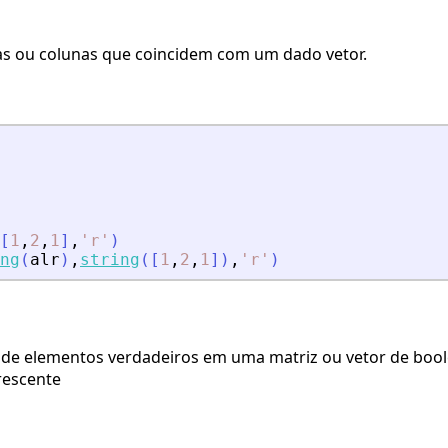
has ou colunas que coincidem com um dado vetor.
[
1
,
2
,
1
]
,
'
r
'
)
ng
(
alr
)
,
string
(
[
1
,
2
,
1
]
)
,
'
r
'
)
 de elementos verdadeiros em uma matriz ou vetor de boo
escente