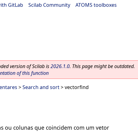
ith GitLab
|
Scilab Community
|
ATOMS toolboxes
ed version of Scilab is
2026.1.0
. This page might be outdated.
ation of this function
entares
>
Search and sort
> vectorfind
as ou colunas que coincidem com um vetor