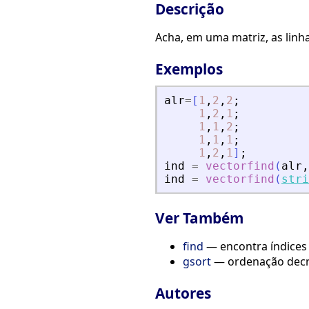
Descrição
Acha, em uma matriz, as lin
Exemplos
alr
=
[
1
,
2
,
2
;
1
,
2
,
1
;
1
,
1
,
2
;
1
,
1
,
1
;
1
,
2
,
1
]
;
ind
=
vectorfind
(
alr
,
ind
=
vectorfind
(
stri
Ver Também
find
— encontra índices
gsort
— ordenação decr
Autores