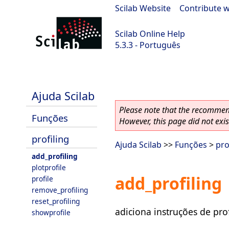
Scilab Website
|
Contribute w
Scilab Online Help
5.3.3 - Português
Scilab 5.3.3
Ajuda Scilab
Please note that the recommend
Funções
However, this page did not exist
profiling
Ajuda Scilab
>>
Funções
>
pro
add_profiling
plotprofile
add_profiling
profile
remove_profiling
reset_profiling
adiciona instruções de pro
showprofile