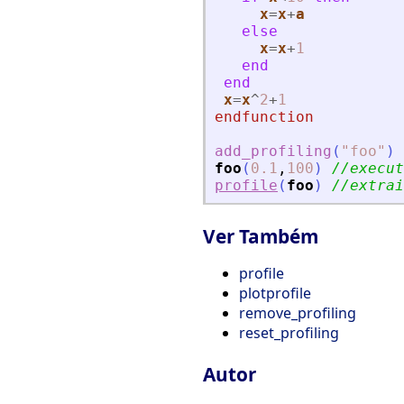
x
=
x
+
a
else
x
=
x
+
1
end
end
x
=
x
^
2
+
1
endfunction
add_profiling
(
"
foo
"
)
foo
(
0.1
,
100
)
//execut
profile
(
foo
)
//extrai
Ver Também
profile
plotprofile
remove_profiling
reset_profiling
Autor