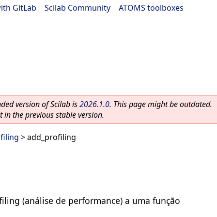
ith GitLab
|
Scilab Community
|
ATOMS toolboxes
ed version of Scilab is
2026.1.0
. This page might be outdated.
 in the previous stable version.
filing
> add_profiling
filing (análise de performance) a uma função