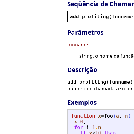
Seqüência de Chama
add_profiling
(
funname
Parâmetros
funname
string, o nome da funç
Descrição
add_profiling(funname)
número de chamadas e o temp
Exemplos
function
x
=
foo
(
a
, 
n
)
x
=
0
;
for
i
=
1
:
n
if
x
<
10
then