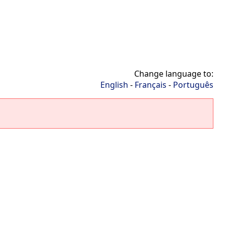
Change language to:
English
-
Français
-
Português