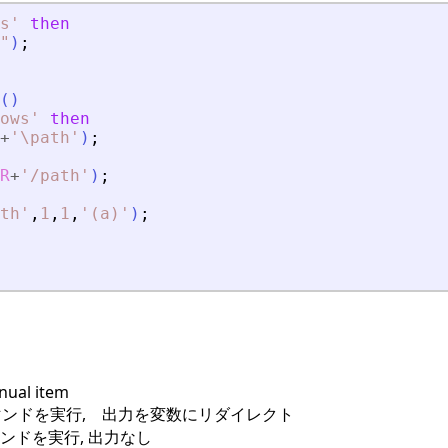
s
'
then
"
)
;
(
)
ows
'
then
+
'
\path
'
)
;
R
+
'
/path
'
)
;
th
'
,
1
,
1
,
'
(a)
'
)
;
nual item
)コマンドを実行, 出力を変数にリダイレクト
コマンドを実行, 出力なし