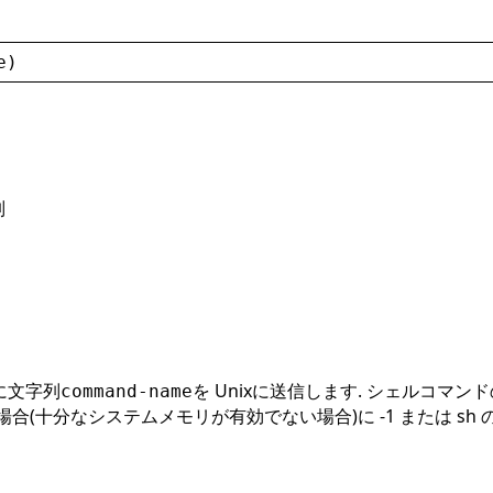
e
)
列
に文字列
を Unixに送信します. シェルコ
command-name
い場合(十分なシステムメモリが有効でない場合)に -1 または s