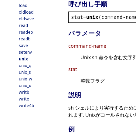
呼び出し手順
load
oldload
stat
=
unix
(
command
-
nam
oldsave
read
パラメータ
read4b
readb
save
command-name
setenv
Unix sh 命令を含む文字
unix
unix_g
stat
unix_s
unix_w
整数フラグ
unix_x
writb
説明
write
write4b
sh シェルにより実行するため
れます. Unixがコールされな
例