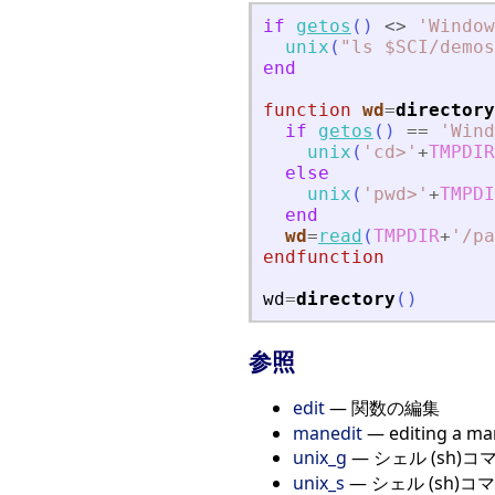
if
getos
(
)
<>
'
Window
unix
(
"
ls $SCI/demos
end
function
wd
=
directory
if
getos
(
)
==
'
Wind
unix
(
'
cd
>
'
+
TMPDIR
else
unix
(
'
pwd
>
'
+
TMPDI
end
wd
=
read
(
TMPDIR
+
'
/pa
endfunction
wd
=
directory
(
)
参照
edit
— 関数の編集
manedit
— editing a ma
unix_g
— シェル (sh
unix_s
— シェル (sh)