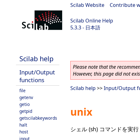
Scilab Website
|
Contribute w
Scilab Online Help
5.3.3 - 日本語
Scilab 5.3.3
Scilab help
Please note that the recommend
Input/Output
However, this page did not exist
functions
Scilab help
>>
Input/Output f
file
getenv
getio
unix
getpid
getscilabkeywords
halt
シェル (sh) コマンドを実行
host
input