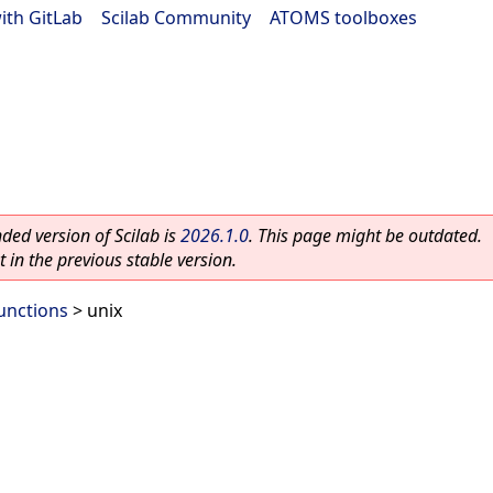
ith GitLab
|
Scilab Community
|
ATOMS toolboxes
ed version of Scilab is
2026.1.0
. This page might be outdated.
 in the previous stable version.
unctions
> unix