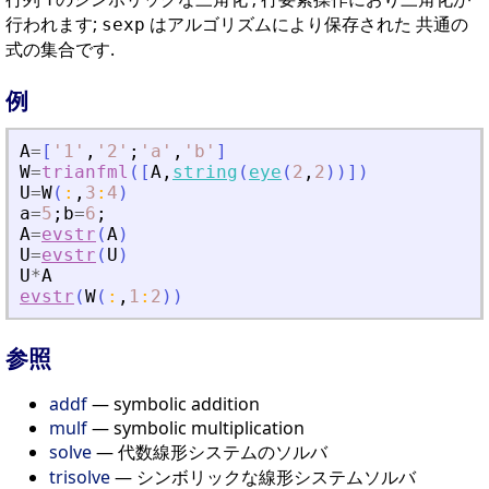
行われます;
はアルゴリズムにより保存された 共通の
sexp
式の集合です.
例
A
=
[
'
1
'
,
'
2
'
;
'
a
'
,
'
b
'
]
W
=
trianfml
(
[
A
,
string
(
eye
(
2
,
2
)
)
]
)
U
=
W
(
:
,
3
:
4
)
a
=
5
;
b
=
6
;
A
=
evstr
(
A
)
U
=
evstr
(
U
)
U
*
A
evstr
(
W
(
:
,
1
:
2
)
)
参照
addf
— symbolic addition
mulf
— symbolic multiplication
solve
— 代数線形システムのソルバ
trisolve
— シンボリックな線形システムソルバ