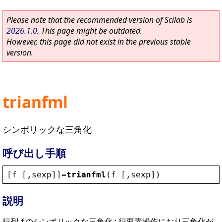
Please note that the recommended version of Scilab is
2026.1.0
. This page might be outdated.
However, this page did not exist in the previous stable
version.
trianfml
シンボリックな三角化
呼び出し手順
[
f
 [,
sexp
]]=
trianfml
(
f
 [,
sexp
])
説明
行列
のシンボリックな三角化 ; 行要素操作におり三角化が
f