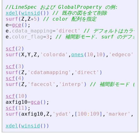
//LineSpec および GlobalProperty の例:
xdel
(
winsid
(
)
)
// 既存の図を全て削除
surf
(
Z
,
Z
+
5
)
// color 配列を指定
e
=
gce
(
)
;
e
.
cdata_mapping
=
'
direct
'
// デフォルトはカラー
e
.
color_flag
=
3
;
// 補間影モード. surf のデフォ
scf
(
2
)
surf
(
X
,
Y
,
Z
,
'
colorda
'
,
ones
(
10
,
10
)
,
'
edgeco
'
,
'
scf
(
3
)
surf
(
Z
,
'
cdatamapping
'
,
'
direct
'
)
scf
(
4
)
surf
(
Z
,
'
facecol
'
,
'
interp
'
)
// 補間影モード (col
scf
(
10
)
axfig10
=
gca
(
)
;
scf
(
11
)
;
surf
(
axfig10
,
Z
,
'
ydat
'
,
[
100
:
109
]
,
'
marker
'
,
'
d
xdel
(
winsid
(
)
)