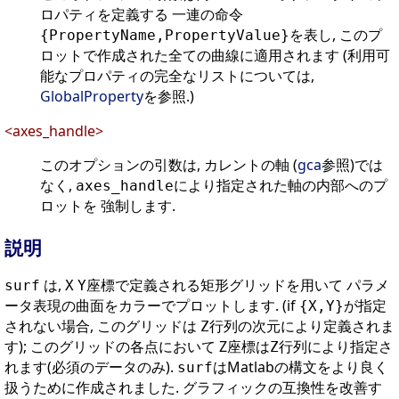
ロパティを定義する 一連の命令
を表し, このプ
{PropertyName,PropertyValue}
ロットで作成された全ての曲線に適用されます (利用可
能なプロパティの完全なリストについては,
GlobalProperty
を参照.)
<axes_handle>
このオプションの引数は, カレントの軸 (
gca
参照)では
なく,
により指定された軸の内部へのプ
axes_handle
ロットを 強制します.
説明
は,
座標で定義される矩形グリッドを用いて パラメ
surf
X
Y
ータ表現の曲面をカラーでプロットします. (if
が指定
{X,Y}
されない場合, このグリッドは
行列の次元により定義されま
Z
す); このグリッドの各点において Z座標は
行列により指定さ
Z
れます(必須のデータのみ).
はMatlabの構文をより良く
surf
扱うために作成されました. グラフィックの互換性を改善す