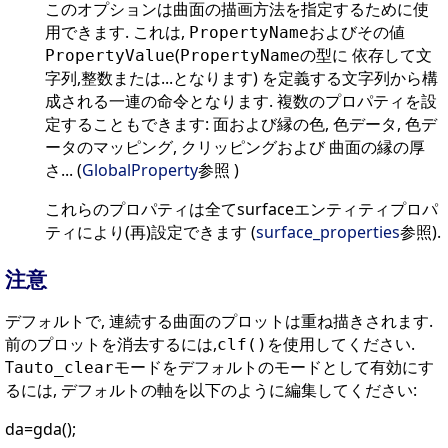
このオプションは曲面の描画方法を指定するために使
用できます. これは,
およびその値
PropertyName
(
の型に 依存して文
PropertyValue
PropertyName
字列,整数または...となります) を定義する文字列から構
成される一連の命令となります. 複数のプロパティを設
定することもできます: 面および縁の色, 色データ, 色デ
ータのマッピング, クリッピングおよび 曲面の縁の厚
さ... (
GlobalProperty
参照 )
これらのプロパティは全てsurfaceエンティティプロパ
ティにより(再)設定できます (
surface_properties
参照).
注意
デフォルトで, 連続する曲面のプロットは重ね描きされます.
前のプロットを消去するには,
を使用してください.
clf()
T
モードをデフォルトのモードとして有効にす
auto_clear
るには, デフォルトの軸を以下のように編集してください:
da=gda();