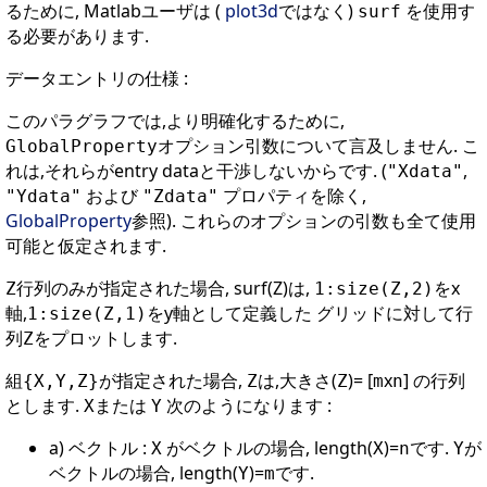
るために, Matlabユーザは (
plot3d
ではなく)
を使用す
surf
る必要があります.
データエントリの仕様 :
このパラグラフでは,より明確化するために,
オプション引数について言及しません. こ
GlobalProperty
れは,それらがentry dataと干渉しないからです. (
,
"Xdata"
および
プロパティを除く,
"Ydata"
"Zdata"
GlobalProperty
参照). これらのオプションの引数も全て使用
可能と仮定されます.
行列のみが指定された場合, surf(Z)は,
をx
Z
1:size(Z,2)
軸,
をy軸として定義した グリッドに対して行
1:size(Z,1)
列
をプロットします.
Z
組
が指定された場合,
は,大きさ(
)= [
x
] の行列
{X,Y,Z}
Z
Z
m
n
とします.
または
次のようになります :
X
Y
a) ベクトル :
がベクトルの場合, length(
)=
です.
が
X
X
n
Y
ベクトルの場合, length(
)=
です.
Y
m