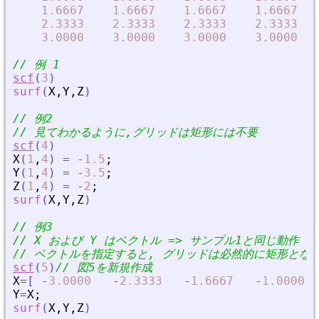
1.6667
1.6667
1.6667
1.6667
2.3333
2.3333
2.3333
2.3333
3.0000
3.0000
3.0000
3.0000
// 例 1
scf
(
3
)
surf
(
X
,
Y
,
Z
)
// 例2
// 見てわかるように,グリッドは矩形には不要
scf
(
4
)
X
(
1
,
4
)
=
-
1.5
;
Y
(
1
,
4
)
=
-
3.5
;
Z
(
1
,
4
)
=
-
2
;
surf
(
X
,
Y
,
Z
)
// 例3
// X および Y はベクトル =
>
 サンプル1と同じ動作
// ベクトルを指定すると, グリッドは必然的に矩形とな
scf
(
5
)
// 図5を新規作成
X
=
[
-
3.0000
-
2.3333
-
1.6667
-
1.0000
Y
=
X
;
surf
(
X
,
Y
,
Z
)