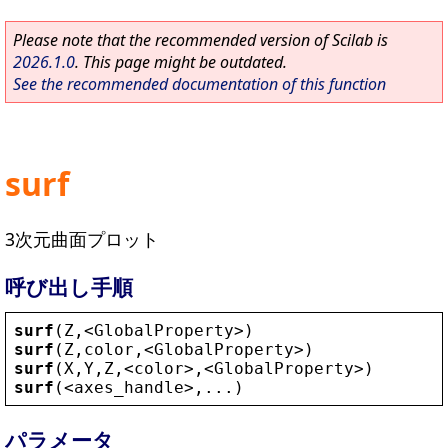
Please note that the recommended version of Scilab is
2026.1.0
. This page might be outdated.
See the recommended documentation of this function
surf
3次元曲面プロット
呼び出し手順
surf
(
Z
,
<
GlobalProperty
>
)
surf
(
Z
,
color
,
<
GlobalProperty
>
)
surf
(
X
,
Y
,
Z
,
<
color
>
,
<
GlobalProperty
>
)
surf
(
<
axes_handle
>
,...)
パラメータ