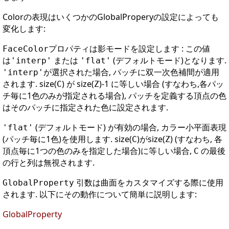
Colorの表現はいくつかのGlobalProperyの設定によっても
変化します:
プロパティは影モードを設定します : この値
FaceColor
は
または
(デフォルトモード)となります.
'interp'
'flat'
が選択された場合, パッチに双一次色補間が適用
'interp'
されます. size(
) が size(
)-1 に等しい場合 (すなわち,各パッ
C
Z
チ毎に1色のみが指定される場合), パッチを定義する頂点の色
はそのパッチに指定された色に設定されます.
(デフォルトモード) が有効の場合, カラー小平面表現
'flat'
(パッチ毎に1色)を使用します. size(
)がsize(
) (すなわち, 各
C
Z
頂点毎に1つの色のみを指定した場合)に等しい場合,
の最後
C
の行と列は無視されます.
引数は曲面をカスタマイズする際に使用
GlobalProperty
されます. 以下にその動作について簡単に説明します:
GlobalProperty