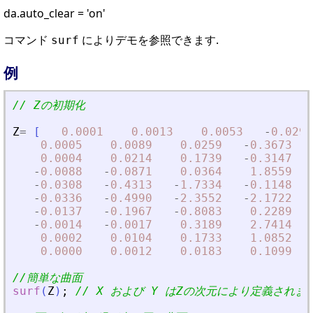
da.auto_clear = 'on'
コマンド
によりデモを参照できます.
surf
例
// Zの初期化 
Z
=
[
0.0001
0.0013
0.0053
-
0.0299
0.0005
0.0089
0.0259
-
0.3673
0.0004
0.0214
0.1739
-
0.3147
-
0.0088
-
0.0871
0.0364
1.8559
-
0.0308
-
0.4313
-
1.7334
-
0.1148
-
0.0336
-
0.4990
-
2.3552
-
2.1722
-
0.0137
-
0.1967
-
0.8083
0.2289
-
0.0014
-
0.0017
0.3189
2.7414
0.0002
0.0104
0.1733
1.0852
0.0000
0.0012
0.0183
0.1099
//簡単な曲面
surf
(
Z
)
;
// X および Y はZの次元により定義されま