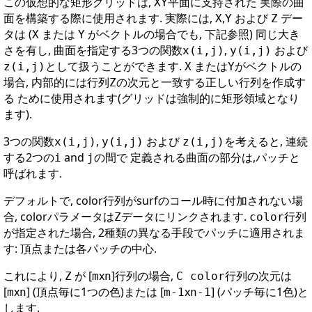
この仮想的な矩形グリッドは,
平面に支持された 実際の曲
XY
面を構築する際に使用されます. 実際には,
,
および
デー
X
Y
Z
タは (
または
がベクトルの場合でも, 下記参照) 同じ大き
X
Y
さを有し, 曲面を指定する3つの関数
,
および
x(i,j)
y(i,j)
として扱うことができます.
または
がベクトルの
z(i,j)
X
Y
場合, 内部的には行列
の次元と一致する正しい行列を作成す
Z
る ために使用されます(グリッドは強制的に矩形領域となり
ます).
3つの関数
,
および
を考えると, 連続
x(i,j)
y(i,j)
z(i,j)
する2つの
and
の間で 定義される曲面の部分は,パッチと
i
j
呼ばれます.
デフォルトで, color行列がsurfのコール時に付加されない場
合, colorパラメータは
データにリンクされます.
行列
Z
color
が指定された場合, 2種類の異なる手段でパッチに適用されま
す: 頂点または各パッチの中心.
これにより,
が [
x
]行列の場合,
行列の次元は
Z
m
n
C color
[
x
] (頂点毎に1つの色)または [
x
] (パッチ毎に1色)と
m
n
m-1
n-1
します.