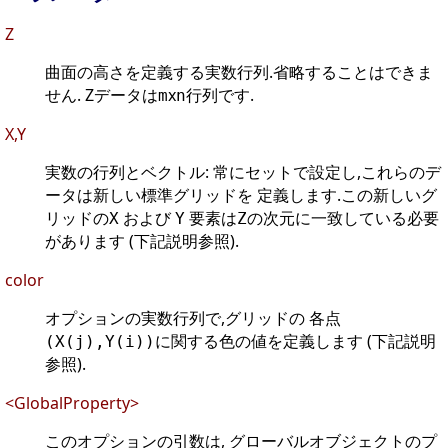
Z
曲面の高さを定義する実数行列.省略することはできま
せん. Zデータは
x
行列です.
m
n
X,Y
実数の行列とベクトル: 常にセットで設定し,これらのデ
ータは新しい標準グリッドを 定義します.この新しいグ
リッドの
および
要素は
の次元に一致している必要
X
Y
Z
があります (下記説明参照).
color
オプションの実数行列で,グリッドの 各点
に関する色の値を定義します (下記説明
(X(j),Y(i))
参照).
<GlobalProperty>
このオプションの引数は, グローバルオブジェクトのプ