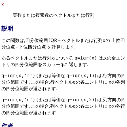
x
実数または複素数のベクトルまたは行列
説明
この関数は,四分位範囲 IQR = ベクトルまたは行列
の 上位四
x
分位点 - 下位四分位点 を計算します.
あるベクトルまたは行列
について,
は,
の全エン
x
q=iqr(x)
x
トリの四分位範囲をスカラー
に 返します.
q
(または等価な
) は,行方向の四
q=iqr(x,'r')
q=iqr(x,1)
分位範囲です. この場合,行ベクトル
の各エントリに
の各列
q
x
の四分位範囲が返されます.
(または等価な
) は,列方向の四
q=iqr(x,'c')
q=iqr(x,2)
分位範囲です. この場合,列ベクトル
の各エントリに
の各行
q
x
の四分位範囲が返されます.
作者