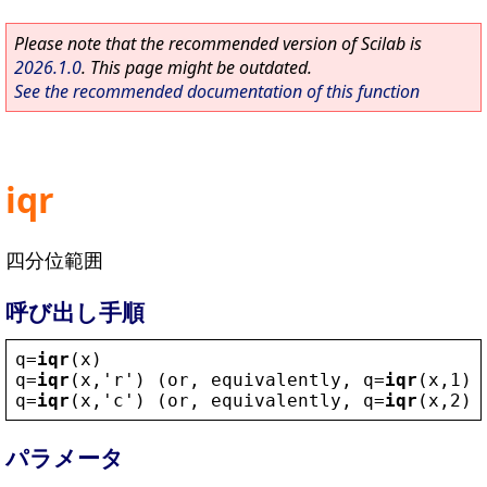
Please note that the recommended version of Scilab is
2026.1.0
. This page might be outdated.
See the recommended documentation of this function
iqr
四分位範囲
呼び出し手順
q
=
iqr
(
x
)
q
=
iqr
(
x
,
'
r
'
) (
or
, 
equivalently
, 
q
=
iqr
(
x
,1))
q
=
iqr
(
x
,
'
c
'
) (
or
, 
equivalently
, 
q
=
iqr
(
x
,2))
パラメータ