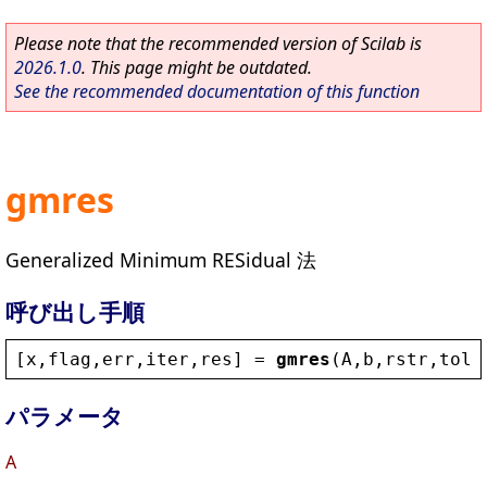
Please note that the recommended version of Scilab is
2026.1.0
. This page might be outdated.
See the recommended documentation of this function
gmres
Generalized Minimum RESidual 法
呼び出し手順
[
x
,
flag
,
err
,
iter
,
res
] = 
gmres
(
A
,
b
,
rstr
,
tol
,
パラメータ
A