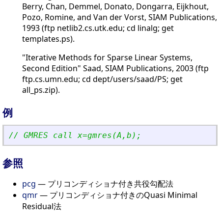
Berry, Chan, Demmel, Donato, Dongarra, Eijkhout,
Pozo, Romine, and Van der Vorst, SIAM Publications,
1993 (ftp netlib2.cs.utk.edu; cd linalg; get
templates.ps).
"Iterative Methods for Sparse Linear Systems,
Second Edition" Saad, SIAM Publications, 2003 (ftp
ftp.cs.umn.edu; cd dept/users/saad/PS; get
all_ps.zip).
例
// GMRES call x=gmres(A,b);
参照
pcg
— プリコンディショナ付き共役勾配法
qmr
— プリコンディショナ付きのQuasi Minimal
Residual法