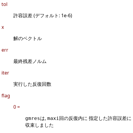
tol
許容誤差 (デフォルト: 1e-6)
x
解のベクトル
err
最終残差ノルム
iter
実行した反復回数
flag
0 =
は,
回の反復内に 指定した許容誤差に
gmres
maxi
収束しました