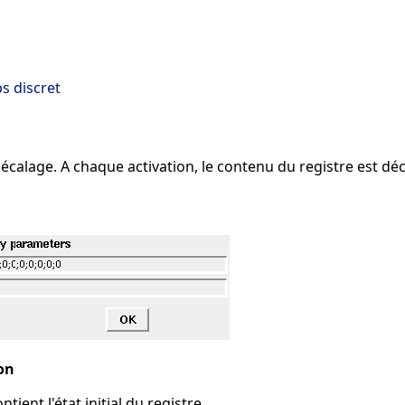
s discret
décalage. A chaque activation, le contenu du registre est dé
ion
tient l'état initial du registre.