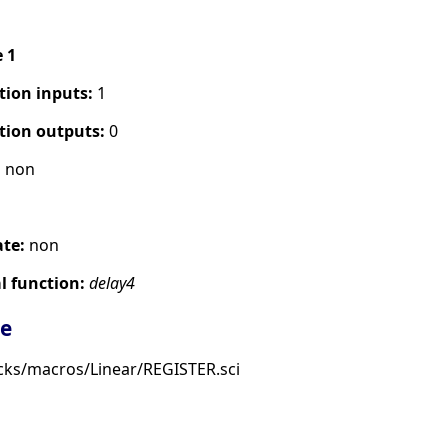
e 1
tion inputs:
1
tion outputs:
0
:
non
ate:
non
 function:
delay4
ge
cks/macros/Linear/REGISTER.sci