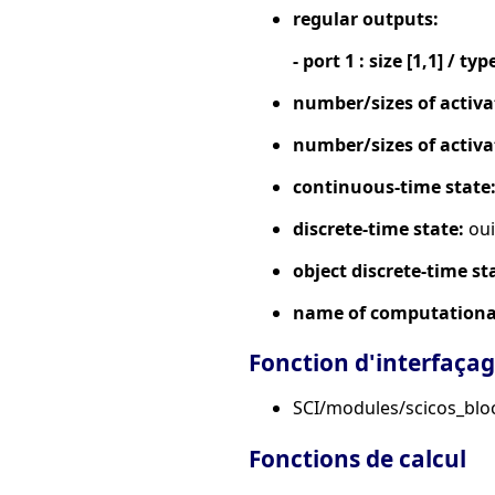
regular outputs:
- port 1 : size [1,1] / typ
number/sizes of activa
number/sizes of activa
continuous-time state
discrete-time state:
oui
object discrete-time st
name of computational
Fonction d'interfaça
SCI/modules/scicos_blo
Fonctions de calcul