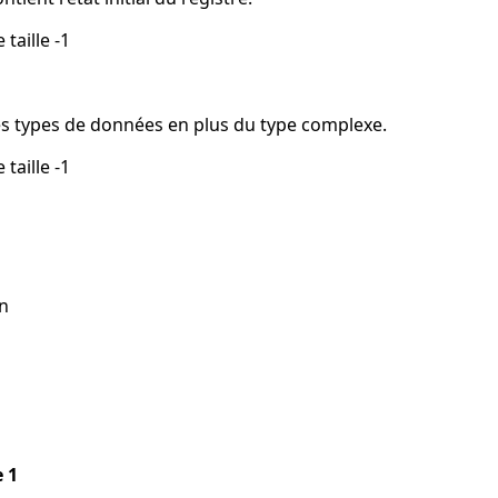
 taille -1
es types de données en plus du type complexe.
 taille -1
n
e 1