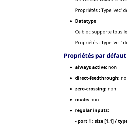
Propriétés : Type 'vec' de
Datatype
Ce bloc supporte tous l
Propriétés : Type 'vec' de
Propriétés par défaut
always active:
non
direct-feedthrough:
no
zero-crossing:
non
mode:
non
regular inputs:
- port 1 : size [1,1] / typ