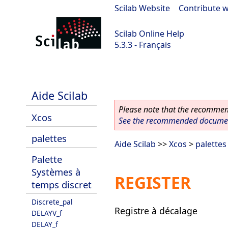
Scilab Website
|
Contribute w
Scilab Online Help
5.3.3 - Français
Scilab 5.3.3
Aide Scilab
Please note that the recommend
Xcos
See the recommended document
palettes
Aide Scilab
>>
Xcos
>
palettes
Palette
Systèmes à
REGISTER
temps discret
Discrete_pal
Registre à décalage
DELAYV_f
DELAY_f