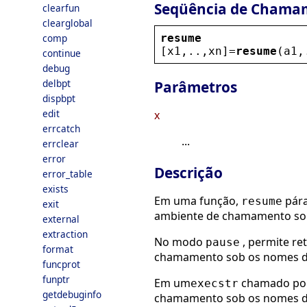
Seqüência de Chama
clearfun
clearglobal
resume
comp
[
x1
,..,
xn
]=
resume
(
a1
,
continue
debug
delbpt
Parâmetros
dispbpt
edit
x
errcatch
...
errclear
error
Descrição
error_table
exists
Em uma função,
pára
resume
exit
ambiente de chamamento so
external
extraction
No modo
, permite re
pause
format
chamamento sob os nomes 
funcprot
funptr
Em um
chamado por
execstr
getdebuginfo
chamamento sob os nomes 