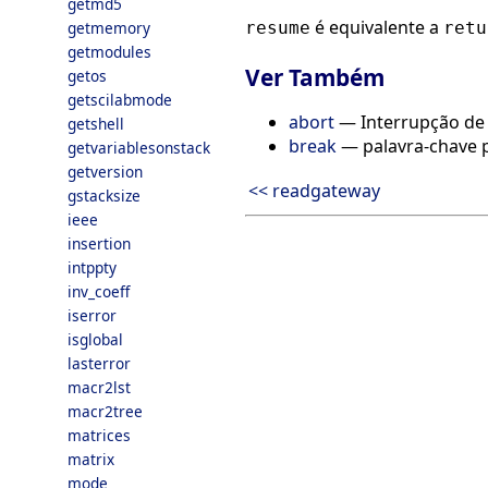
getmd5
é equivalente a
getmemory
resume
retu
getmodules
Ver Também
getos
getscilabmode
abort
— Interrupção de 
getshell
break
— palavra-chave pa
getvariablesonstack
getversion
<< readgateway
gstacksize
ieee
insertion
intppty
inv_coeff
iserror
isglobal
lasterror
macr2lst
macr2tree
matrices
matrix
mode