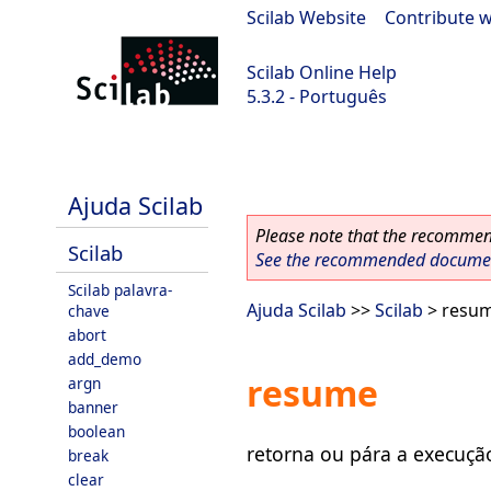
Scilab Website
|
Contribute w
Scilab Online Help
5.3.2 - Português
Scilab-Branch-5.3-GIT
Ajuda Scilab
Please note that the recommend
Scilab
See the recommended document
Scilab palavra-
Ajuda Scilab
>>
Scilab
> resu
chave
abort
add_demo
resume
argn
banner
boolean
retorna ou pára a execuçã
break
clear