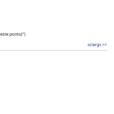
este ponto)")
sciargs >>