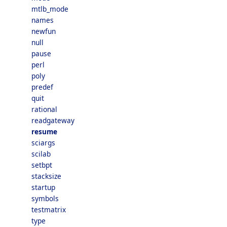
mtlb_mode
names
newfun
null
pause
perl
poly
predef
quit
rational
readgateway
resume
sciargs
scilab
setbpt
stacksize
startup
symbols
testmatrix
type