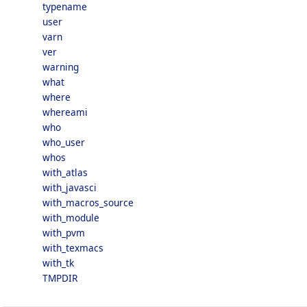
typename
user
varn
ver
warning
what
where
whereami
who
who_user
whos
with_atlas
with_javasci
with_macros_source
with_module
with_pvm
with_texmacs
with_tk
TMPDIR