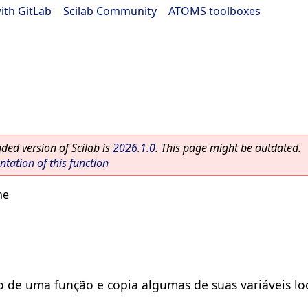
ith GitLab
|
Scilab Community
|
ATOMS toolboxes
ed version of Scilab is
2026.1.0
. This page might be outdated.
ation of this function
me
o de uma função e copia algumas de suas variáveis lo