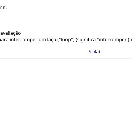
.
rn
avaliação
ra interromper um laço ("loop") (significa "interromper (n
Scilab