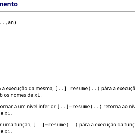
mento
..,
an
)
 a execução da mesma,
pára a execuçã
[..]=resume(..)
b os nomes de
.
xi
tornar a um nível inferior
retorna ao nív
[..]=resume(..)
de
.
xi
 uma função,
pára a execução da funçã
[..]=resume(..)
de
.
xi