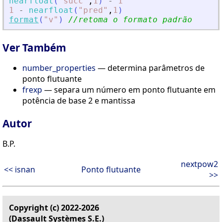
nearfloat
(
"
succ
"
,
1
)
-
1
1
-
nearfloat
(
"
pred
"
,
1
)
format
(
"
v
"
)
//retoma o formato padrão
Ver Também
number_properties
— determina parâmetros de
ponto flutuante
frexp
— separa um número em ponto flutuante em
potência de base 2 e mantissa
Autor
B.P.
nextpow2
<< isnan
Ponto flutuante
>>
Copyright (c) 2022-2026
(Dassault Systèmes S.E.)