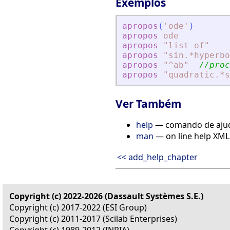
Exemplos
apropos
(
'
ode
'
)
apropos
ode
apropos
"list
of"
apropos
"sin.*hyperbo
apropos
"^ab"
//proc
apropos
"quadratic.*s
Ver Também
help
— comando de ajud
man
— on line help XML 
<< add_help_chapter
Copyright (c) 2022-2026 (Dassault Systèmes S.E.)
Copyright (c) 2017-2022 (ESI Group)
Copyright (c) 2011-2017 (Scilab Enterprises)
Copyright (c) 1989-2012 (INRIA)