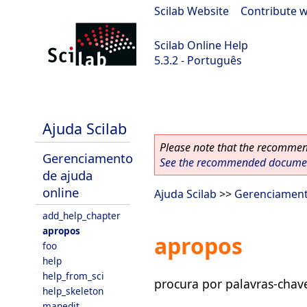
Scilab Website
|
Contribute w
Scilab Online Help
5.3.2 - Português
Scilab-Branch-5.3-GIT
Ajuda Scilab
Please note that the recommend
Gerenciamento
See the recommended document
de ajuda
online
Ajuda Scilab
>>
Gerenciament
add_help_chapter
apropos
apropos
foo
help
help_from_sci
procura por palavras-chav
help_skeleton
manedit