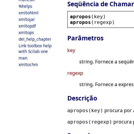
Seqüência de Chama
%helps
xmltohtml
apropos
(
key
)
xmltojar
apropos
(
regexp
)
xmltopdf
xmltops
Parâmetros
del_help_chapter
Link toolbox help
key
with Scilab one
man
string. Fornece a seqüê
xmltochm
regexp
string. Fornece a expre
Descrição
procura por 
apropos(key)
procura p
apropos(regexp)