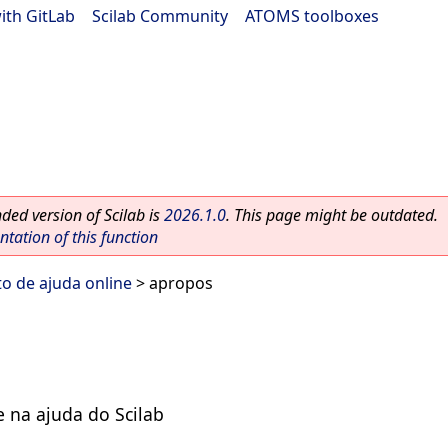
ith GitLab
|
Scilab Community
|
ATOMS toolboxes
ed version of Scilab is
2026.1.0
. This page might be outdated.
ation of this function
o de ajuda online
> apropos
e na ajuda do Scilab