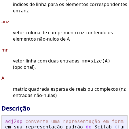
índices de linha para os elementos correspondentes
em anz
anz
vetor coluna de comprimento nz contendo os
elementos não-nulos de A
mn
vetor linha com duas entradas,
mn=size(A)
(opcional).
A
matriz quadrada esparsa de reais ou complexos (nz
entradas não-nulas)
Descrição
adj2sp
converte
uma
representação
em
forma
em
sua
representa
ç
ã
o
padr
ã
o
do
Scilab
(
fun
ç