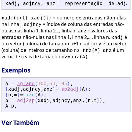
xadj
,
adjncy
,
anz
=
representa
ç
ã
o
de
adjac
= número de entradas não-nulas
xadj(j+1)-xadj(j)
na linha j.
= índice de coluna das entradas não-
adjncy
nulas nas linha 1, linha 2..., linha n.
= valores das
anz
entradas não-nulas nas linha 1, linha 2,..., linha n.
é
xadj
um vetor (coluna) de tamanho n+1 e
é um vetor
adjncy
(coluna) de inteiros de tamanho
.
é um
nz=nnz(A)
anz
vetor de reais de tamanho
.
nz=nnz(A)
Exemplos
A
=
sprand
(
100
,
50
,
.05
)
;
[
xadj
,
adjncy
,
anz
]
=
sp2adj
(
A
)
;
[
n
,
m
]
=
size
(
A
)
;
p
=
adj2sp
(
xadj
,
adjncy
,
anz
,
[
n
,
m
]
)
;
A
-
p
,
Ver Também