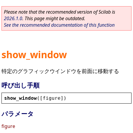
Please note that the recommended version of Scilab is
2026.1.0
. This page might be outdated.
See the recommended documentation of this function
show_window
特定のグラフィックウインドウを前面に移動する
呼び出し手順
show_window
([
figure
])
パラメータ
figure