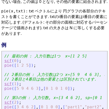
でない場合, この値は 0 となり, その他の要素に結合されます.
txt ベクトルにより 円グラフの各部分のテキ
pie(x,txt):
ストを書くことができます. txtのi番目の要素はi番目の要素に
対応します. (デフォルト: その部分の面積に対応するパーセン
テージで描画されます). txt の大きさは N に等しくする必要
があります.
例
// 最初の例 : 入力引数は1つ  x=[1 2 5]
scf
(
0
)
;
pie
(
[
1
2
5
]
)
;
// 2番目の例 : 入力引数は2つ x=[5 9  4 6 3], sp=
// 2番目と4番目は他の要素とは区別されています.
scf
(
1
)
;
pie
(
[
5
9
4
6
3
]
,
[
0
1
0
1
0
]
)
;
// 第3の例 : 入力引数, x=[3 4 6 2], sp=[0 1 0 
scf
(
2
)
;
pie
(
[
3
4
6
2
]
,
[
0
1
0
0
]
,
[
"
part1
"
,
"
part2
"
,
"
p