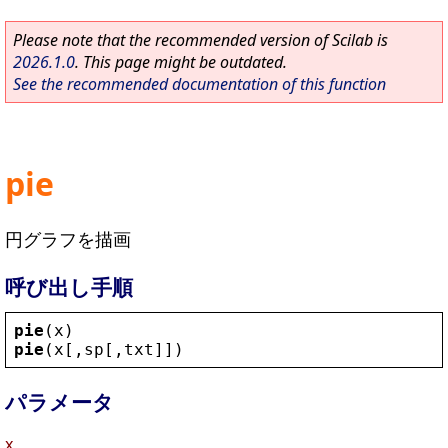
Please note that the recommended version of Scilab is
2026.1.0
. This page might be outdated.
See the recommended documentation of this function
pie
円グラフを描画
呼び出し手順
pie
(
x
)
pie
(
x
[,
sp
[,
txt
]])
パラメータ
x