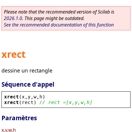
Please note that the recommended version of Scilab is
2026.1.0
. This page might be outdated.
See the recommended documentation of this function
xrect
dessine un rectangle
Séquence d'appel
xrect
(
x
,
y
,
w
,
h
)
xrect
(
rect
) 
// rect =[x,y,w,h]
Paramètres
x,y,w,h