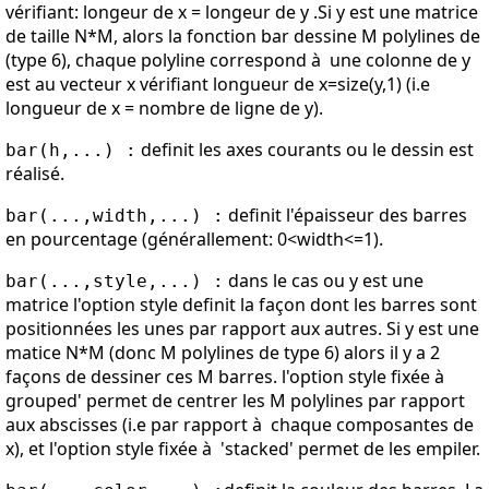
vérifiant: longeur de x = longeur de y .Si y est une matrice
de taille N*M, alors la fonction bar dessine M polylines de
(type 6), chaque polyline correspond à une colonne de y
est au vecteur x vérifiant longueur de x=size(y,1) (i.e
longueur de x = nombre de ligne de y).
definit les axes courants ou le dessin est
bar(h,...) :
réalisé.
definit l'épaisseur des barres
bar(...,width,...) :
en pourcentage (générallement: 0<width<=1).
dans le cas ou y est une
bar(...,style,...) :
matrice l'option style definit la façon dont les barres sont
positionnées les unes par rapport aux autres. Si y est une
matice N*M (donc M polylines de type 6) alors il y a 2
façons de dessiner ces M barres. l'option style fixée à
grouped' permet de centrer les M polylines par rapport
aux abscisses (i.e par rapport à chaque composantes de
x), et l'option style fixée à 'stacked' permet de les empiler.