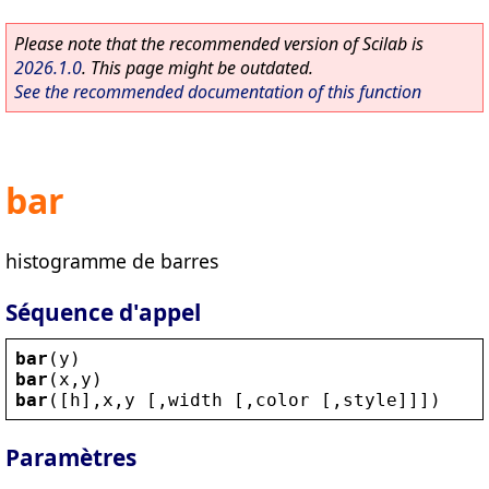
Please note that the recommended version of Scilab is
2026.1.0
. This page might be outdated.
See the recommended documentation of this function
bar
histogramme de barres
Séquence d'appel
bar
(
y
)
bar
(
x
,
y
)
bar
([
h
],
x
,
y
 [,
width
 [,
color
 [,
style
]]])
Paramètres