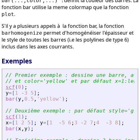
definit la couleur des barres. La
bar(...,color,...) :
fonction bar utilise la meme colormap que la fonction
.
plot
S'il y a plusieurs appels à la fonction bar, la fonction
permet d'homogénéiser l'épaisseur et
barhomogenize
le style de toutes les barres (i.e les polylines de type 6)
inclus dans les axes courrants.
Exemples
// Premier exemple : dessine une barre, ave
// et color=
'
yellow
'
 et par défaut x=1:leng
scf
(
0
)
;
y
=
[
1
-
3
5
]
;
bar
(
y
,
0.5
,
'
yellow
'
)
;
// Deuxième exemple : par défaut style=
'
gro
scf
(
1
)
;
x
=
[
1
2
5
]
;
y
=
[
1
-
5
6
;
3
-
2
7
;
4
-
3
8
]
;
bar
(
x
,
y
)
;