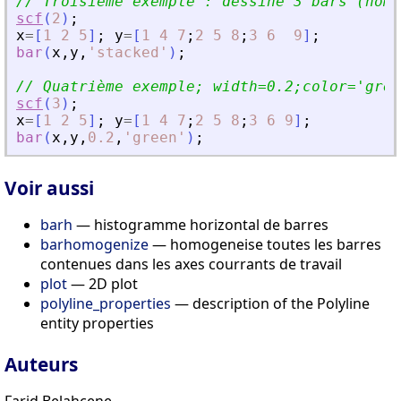
// Troisième exemple : dessine 3 bars (nomb
scf
(
2
)
;
x
=
[
1
2
5
]
;
y
=
[
1
4
7
;
2
5
8
;
3
6
9
]
;
bar
(
x
,
y
,
'
stacked
'
)
;
// Quatrième exemple; width=0.2;color=
'
gree
scf
(
3
)
;
x
=
[
1
2
5
]
;
y
=
[
1
4
7
;
2
5
8
;
3
6
9
]
;
bar
(
x
,
y
,
0.2
,
'
green
'
)
;
Voir aussi
barh
— histogramme horizontal de barres
barhomogenize
— homogeneise toutes les barres
contenues dans les axes courrants de travail
plot
— 2D plot
polyline_properties
— description of the Polyline
entity properties
Auteurs
Farid Belahcene