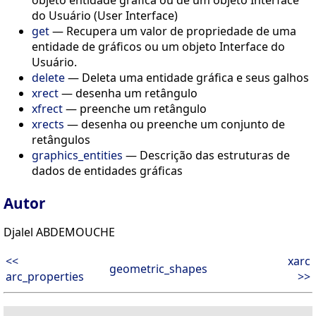
objeto entidade gráfica ou de um objeto Interface
do Usuário (User Interface)
get
— Recupera um valor de propriedade de uma
entidade de gráficos ou um objeto Interface do
Usuário.
delete
— Deleta uma entidade gráfica e seus galhos
xrect
— desenha um retângulo
xfrect
— preenche um retângulo
xrects
— desenha ou preenche um conjunto de
retângulos
graphics_entities
— Descrição das estruturas de
dados de entidades gráficas
Autor
Djalel ABDEMOUCHE
<<
xarc
geometric_shapes
arc_properties
>>