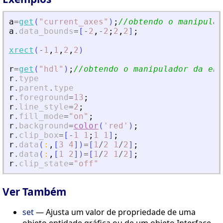
a
=
get
(
"
current_axes
"
)
;
//obtendo o manipulad
a
.
data_bounds
=
[
-
2
,
-
2
;
2
,
2
]
;
xrect
(
-
1
,
1
,
2
,
2
)
r
=
get
(
"
hdl
"
)
;
//obtendo o manipulador da ent
r
.
type
r
.
parent
.
type
r
.
foreground
=
13
;
r
.
line_style
=
2
;
r
.
fill_mode
=
"
on
"
;
r
.
background
=
color
(
'
red
'
)
;
r
.
clip_box
=
[
-
1
1
;
1
1
]
;
r
.
data
(
:
,
[
3
4
]
)
=
[
1
/
2
1
/
2
]
;
r
.
data
(
:
,
[
1
2
]
)
=
[
1
/
2
1
/
2
]
;
r
.
clip_state
=
"
off
"
Ver Também
set
— Ajusta um valor de propriedade de uma