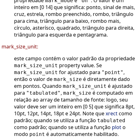
propriedade
é
. O valor é um
mark_mode
"on"
inteiro em [0 14] que significa: ponto, sinal de mais,
cruz, estrela, rombo preenchido, rombo, triângulo
para cima, triângulo para baixo, rombo mais,
círculo, asterísco, quadrado, triângulo para direita,
triângulo para esquerda e pentagrama.
mark_size_unit:
este campo contém o valor padrão da propriedade
property value. Se
mark_size_unit
for ajustado para
,
mark_size_unit
"point"
então o valor de
é diretamente dado
mark_size
em pontos. Quando
é ajustado
mark_size_unit
para
,
é computado em
"tabulated"
mark_size
relação ao array de tamanho de fonte: logo, seu
valor deve ser um inteiro em [0 5] que significa 8pt,
10pt, 12pt, 14pt, 18pt e 24pt. Note que
xrect
como
padrão; quando se utiliza a função
tabulated
como padrão; quando se utiliza a função
plot
o
modo
é automaticamente habilitado.
point