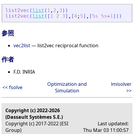
list2vec
(
list
(
1
,
2
,
3
)
)
list2vec
(
list
(
[
1
2
3
]
,
[
4
;
5
]
,
[
%s
%s
+
1
]
)
)
参照
vec2list
— list2vec reciprocal function
作者
F.D. INRIA
Optimization and
lmisolver
<< fsolve
Simulation
>>
Copyright (c) 2022-2026
(Dassault Systèmes S.E.)
Copyright (c) 2017-2022 (ESI
Last updated:
Group)
Thu Mar 03 11:00:57