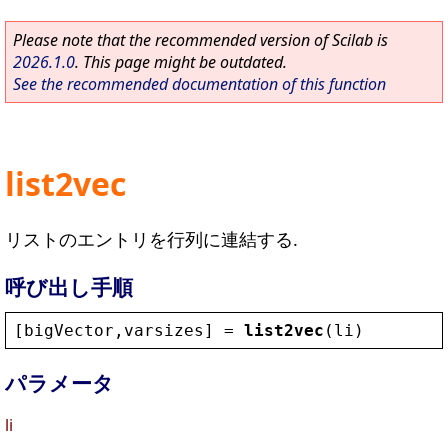
Please note that the recommended version of Scilab is
2026.1.0
. This page might be outdated.
See the recommended documentation of this function
list2vec
リストのエントリを行列に連結する.
呼び出し手順
[
bigVector
,
varsizes
] = 
list2vec
(
li
)
パラメータ
li