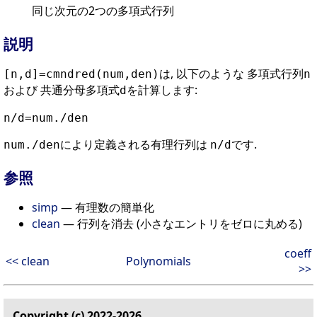
同じ次元の2つの多項式行列
説明
は, 以下のような 多項式行列
[n,d]=cmndred(num,den)
n
および 共通分母多項式
を計算します:
d
n/d=num./den
により定義される有理行列は
です.
num./den
n/d
参照
simp
— 有理数の簡単化
clean
— 行列を消去 (小さなエントリをゼロに丸める)
coeff
<< clean
Polynomials
>>
Copyright (c) 2022-2026