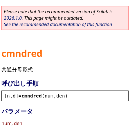
Please note that the recommended version of Scilab is
2026.1.0
. This page might be outdated.
See the recommended documentation of this function
cmndred
共通分母形式
呼び出し手順
[
n
,
d
]=
cmndred
(
num
,
den
)
パラメータ
num, den