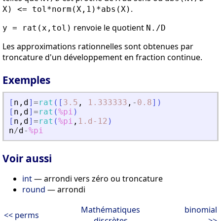
.
X) <= tol*norm(X,1)*abs(X)
renvoie le quotient
y = rat(x,tol)
N./D
Les approximations rationnelles sont obtenues par
troncature d'un développement en fraction continue.
Exemples
[
n
,
d
]
=
rat
(
[
3.5
,
1.333333
,
-
0.8
]
)
[
n
,
d
]
=
rat
(
%pi
)
[
n
,
d
]
=
rat
(
%pi
,
1.d-12
)
n
/
d
-
%pi
Voir aussi
int
— arrondi vers zéro ou troncature
round
— arrondi
Mathématiques
binomial
<< perms
discrètes
>>