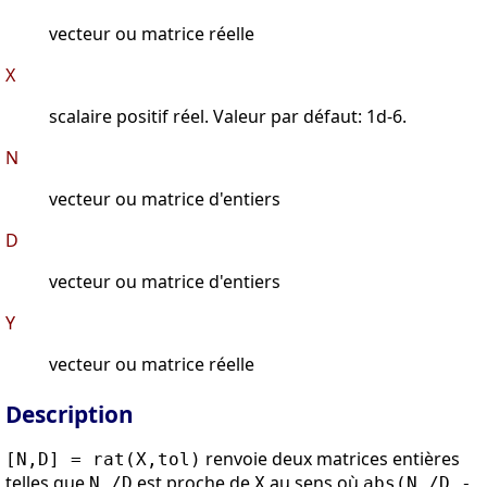
vecteur ou matrice réelle
X
scalaire positif réel. Valeur par défaut: 1d-6.
N
vecteur ou matrice d'entiers
D
vecteur ou matrice d'entiers
Y
vecteur ou matrice réelle
Description
renvoie deux matrices entières
[N,D] = rat(X,tol)
telles que
est proche de
au sens où
N./D
X
abs(N./D -