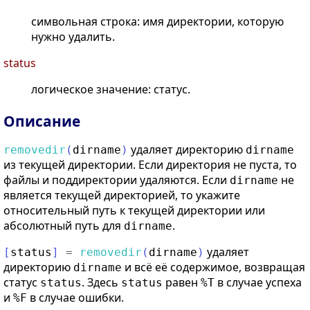
символьная строка: имя директории, которую
нужно удалить.
status
логическое значение: статус.
Описание
удаляет директорию
removedir
(
dirname
)
dirname
из текущей директории. Если директория не пуста, то
файлы и поддиректории удаляются. Если
не
dirname
является текущей директорией, то укажите
относительный путь к текущей директории или
абсолютный путь для
.
dirname
удаляет
[
status
]
=
removedir
(
dirname
)
директорию
и всё её содержимое, возвращая
dirname
статус
. Здесь
равен
в случае успеха
status
status
%T
и
в случае ошибки.
%F