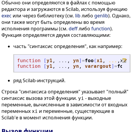
Обычно они определяются в файлах с помощью
редактора и загружаются в Scilab, используя функцию
exec
или через библиотеку (см.
lib
либо
genlib
). Однако,
они также могут быть определены во время
исполнения программы (см.
deff
либо
function
).
Функция определяется двумя составляющими:
часть "синтаксис определения", как например:
function
[
y1
, 
...
, 
yn
]
=
foo
(
x1
, 
...
,
xm
)
function
[
y1
, 
...
, 
yn
, 
varargout
]
=
foo
(
x
ряд Scilab-инструкций.
Строка "синтаксиса определения" указывает "полный"
синтаксис вызова этой функции.
- выходные
yi
переменные, вычисленные в зависимости от входных
переменных
и переменные, существующие в
xi
Scilab'е в момент исполнения функции.
Вызов функции