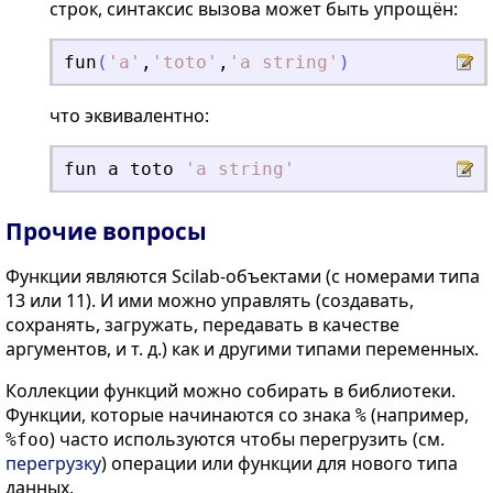
строк, синтаксис вызова может быть упрощён:
fun
(
'
a
'
,
'
toto
'
,
'
a string
'
)
что эквивалентно:
fun
a
toto
'
a string
'
Прочие вопросы
Функции являются Scilab-объектами (с номерами типа
13 или 11). И ими можно управлять (создавать,
сохранять, загружать, передавать в качестве
аргументов, и т. д.) как и другими типами переменных.
Коллекции функций можно собирать в библиотеки.
Функции, которые начинаются со знака
(например,
%
) часто используются чтобы перегрузить (см.
%foo
перегрузку
) операции или функции для нового типа
данных.