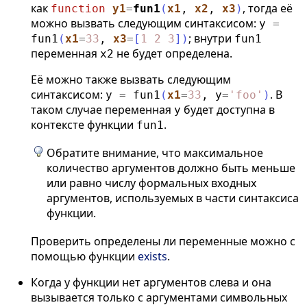
как
, тогда её
function
y1
=
fun1
(
x1
,
x2
,
x3
)
можно вызвать следующим синтаксисом:
y
=
; внутри
fun1
(
x1
=
33
,
x3
=
[
1
2
3
]
)
fun1
переменная
не будет определена.
x2
Её можно также вызвать следующим
синтаксисом:
. В
y
=
fun1
(
x1
=
33
,
y
=
'
foo
'
)
таком случае переменная
будет доступна в
y
контексте функции
.
fun1
Обратите внимание, что максимальное
количество аргументов должно быть меньше
или равно числу формальных входных
аргументов, используемых в части синтаксиса
функции.
Проверить определены ли переменные можно с
помощью функции
exists
.
Когда у функции нет аргументов слева и она
вызывается только с аргументами символьных