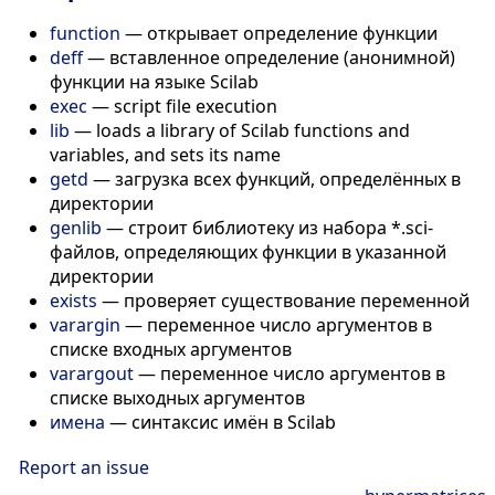
function
— открывает определение функции
deff
— вставленное определение (анонимной)
функции на языке Scilab
exec
— script file execution
lib
— loads a library of Scilab functions and
variables, and sets its name
getd
— загрузка всех функций, определённых в
директории
genlib
— строит библиотеку из набора *.sci-
файлов, определяющих функции в указанной
директории
exists
— проверяет существование переменной
varargin
— переменное число аргументов в
списке входных аргументов
varargout
— переменное число аргументов в
списке выходных аргументов
имена
— синтаксис имён в Scilab
Report an issue