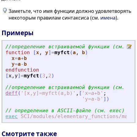
Заметьте, что имя функции должно удовлетворять
некоторым правилам синтаксиса (см.
имена
).
Примеры
//определение встраиваемой функции (см. fun
function
[
x
, 
y
]
=
myfct
(
a
, 
b
)
x
=
a
+
b
y
=
a
-
b
endfunction
[
x
,
y
]
=
myfct
(
3
,
2
)
//определение встраиваемой функции (см. def
deff
(
'
[x,y]=myfct(a,b)
'
,
[
'
x=a+b
'
;
'
y=a-b
'
]
)
// определение в ASCII-файле (см. exec)
exec
SCI
/modules
/elementary_functions
/macro
Смотрите также