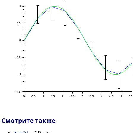
Смотрите также
plot2d
— 2D plot