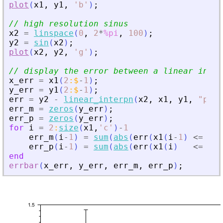
plot
(
x1
,
y1
,
'
b
'
)
;
// high resolution sinus
x2
=
linspace
(
0
,
2
*
%pi
,
100
)
;
y2
=
sin
(
x2
)
;
plot
(
x2
,
y2
,
'
g
'
)
;
// display the error between a linear inter
x_err
=
x1
(
2
:
$
-
1
)
;
y_err
=
y1
(
2
:
$
-
1
)
;
err
=
y2
-
linear_interpn
(
x2
,
x1
,
y1
,
"
peri
err_m
=
zeros
(
y_err
)
;
err_p
=
zeros
(
y_err
)
;
for
i
=
2
:
size
(
x1
,
'
c
'
)
-
1
err_m
(
i
-
1
)
=
sum
(
abs
(
err
(
x1
(
i
-
1
)
<=
x2
err_p
(
i
-
1
)
=
sum
(
abs
(
err
(
x1
(
i
)
<=
x2
end
errbar
(
x_err
,
y_err
,
err_m
,
err_p
)
;