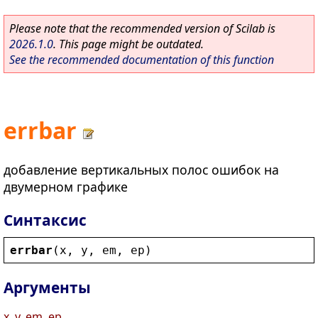
Please note that the recommended version of Scilab is
2026.1.0
. This page might be outdated.
See the recommended documentation of this function
errbar
добавление вертикальных полос ошибок на
двумерном графике
Синтаксис
errbar
(
x
, 
y
, 
em
, 
ep
)
Аргументы
x, y, em, ep