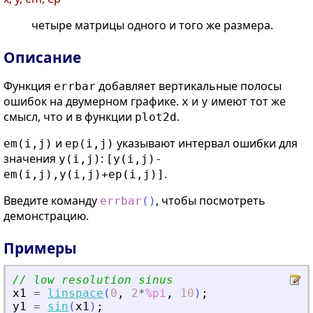
четыре матрицы одного и того же размера.
Описание
Функция
добавляет вертикальные полосы
errbar
ошибок на двумерном графике.
и
имеют тот же
x
y
смысл, что и в функции
.
plot2d
и
указывают интервал ошибки для
em(i,j)
ep(i,j)
значения
:
y(i,j)
[y(i,j)-
.
em(i,j),y(i,j)+ep(i,j)]
Введите команду
, чтобы посмотреть
errbar
(
)
демонстрацию.
Примеры
// low resolution sinus
x1
=
linspace
(
0
,
2
*
%pi
,
10
)
;
y1
=
sin
(
x1
)
;