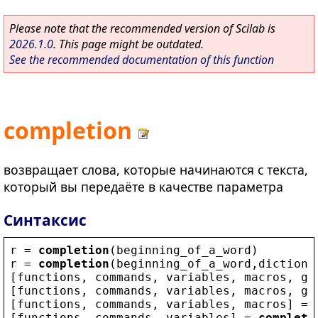
Please note that the recommended version of Scilab is
2026.1.0
. This page might be outdated.
See the recommended documentation of this function
completion
возвращает слова, которые начинаются с текста,
который вы передаёте в качестве параметра
Синтаксис
r
 = 
completion
(
beginning_of_a_word
)
r
 = 
completion
(
beginning_of_a_word
,
dictiona
[
functions
, 
commands
, 
variables
, 
macros
, 
gr
[
functions
, 
commands
, 
variables
, 
macros
, 
gr
[
functions
, 
commands
, 
variables
, 
macros
] = 
[
functions
, 
commands
, 
variables
] = 
completi