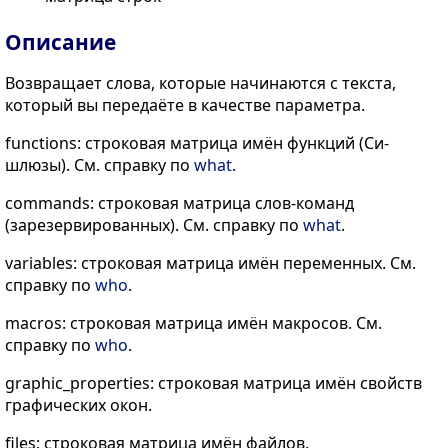
Описание
Возвращает слова, которые начинаются с текста,
который вы передаёте в качестве параметра.
functions: строковая матрица имён функций (Си-
шлюзы). См. справку по
what
.
commands: строковая матрица слов-команд
(зарезервированных). См. справку по
what
.
variables: строковая матрица имён переменных. См.
справку по
who
.
macros: строковая матрица имён макросов. См.
справку по
who
.
graphic_properties: строковая матрица имён свойств
графических окон.
files: строковая матрица имён файлов.