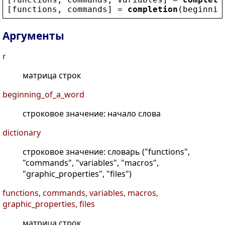
[
functions
, 
commands
] = 
completion
(
beginnin
Аргументы
r
матрица строк
beginning_of_a_word
строковое значение: начало слова
dictionary
строковое значение: словарь ("functions",
"commands", "variables", "macros",
"graphic_properties", "files")
functions, commands, variables, macros,
graphic_properties, files
матрица строк