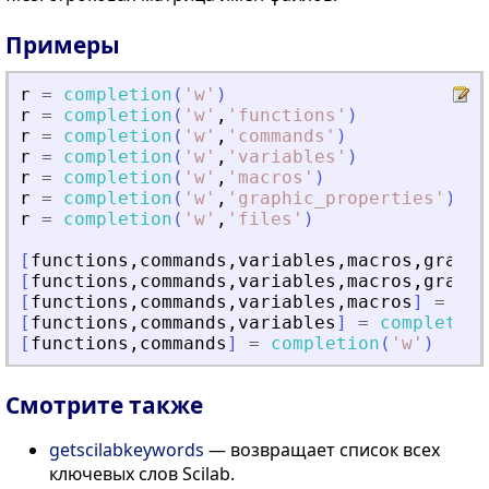
Примеры
r
=
completion
(
'
w
'
)
r
=
completion
(
'
w
'
,
'
functions
'
)
r
=
completion
(
'
w
'
,
'
commands
'
)
r
=
completion
(
'
w
'
,
'
variables
'
)
r
=
completion
(
'
w
'
,
'
macros
'
)
r
=
completion
(
'
w
'
,
'
graphic_properties
'
)
r
=
completion
(
'
w
'
,
'
files
'
)
[
functions
,
commands
,
variables
,
macros
,
graphi
[
functions
,
commands
,
variables
,
macros
,
graphi
[
functions
,
commands
,
variables
,
macros
]
=
com
[
functions
,
commands
,
variables
]
=
completion
[
functions
,
commands
]
=
completion
(
'
w
'
)
Смотрите также
getscilabkeywords
— возвращает список всех
ключевых слов Scilab.