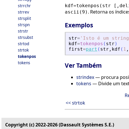
strrchr
kdf=tokenpos(str [,del
. Retorna os índic
strrev
ascii(9)
strsplit
Exemplos
strspn
strstr
strsubst
str
=
'
Isto é um string
strtod
kdf
=
tokenpos
(
str
)
first
=
part
(
str
,
kdf
(
1
,
strtok
tokenpos
tokens
Ver Também
strindex
— procura posi
tokens
— Divide um tex
R
<< strtok
Copyright (c) 2022-2026 (Dassault Systèmes S.E.)