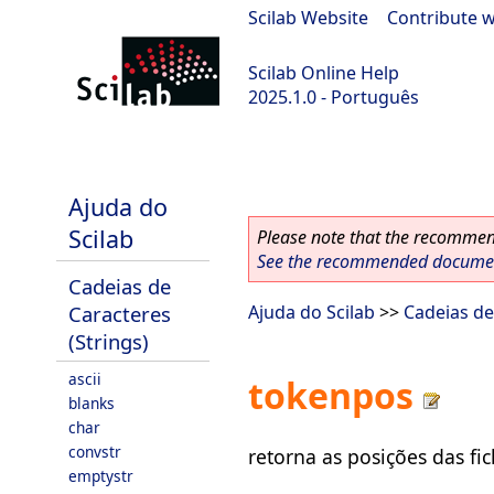
Scilab Website
|
Contribute w
Scilab Online Help
2025.1.0 - Português
scilab-branch-2025.1
Ajuda do
Scilab
Please note that the recommend
See the recommended document
Cadeias de
Caracteres
Ajuda do Scilab
>>
Cadeias de
(Strings)
ascii
tokenpos
blanks
char
convstr
retorna as posições das fi
emptystr