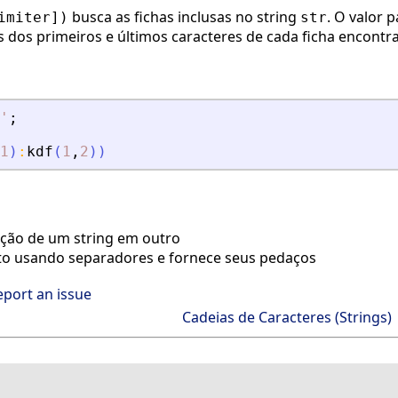
busca as fichas inclusas no string
. O valor 
imiter])
str
es dos primeiros e últimos caracteres de cada ficha encontr
'
;
1
)
:
kdf
(
1
,
2
)
)
ção de um string em outro
to usando separadores e fornece seus pedaços
eport an issue
Cadeias de Caracteres (Strings)