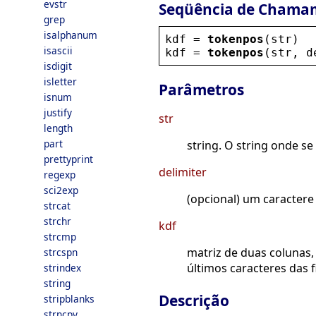
evstr
Seqüência de Chama
grep
isalphanum
kdf
 = 
tokenpos
(
str
)
isascii
kdf
 = 
tokenpos
(
str
, 
d
isdigit
isletter
Parâmetros
isnum
justify
str
length
part
string. O string onde se
prettyprint
delimiter
regexp
sci2exp
(opcional) um caractere 
strcat
strchr
kdf
strcmp
matriz de duas colunas,
strcspn
últimos caracteres das f
strindex
string
Descrição
stripblanks
strncpy