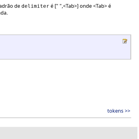
padrão de
é [" ",<Tab>] onde <Tab> é
delimiter
ada.
tokens >>