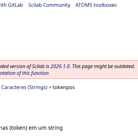
ith GitLab
|
Scilab Community
|
ATOMS toolboxes
ed version of Scilab is
2026.1.0
. This page might be outdated.
ation of this function
 Caracteres (Strings)
> tokenpos
chas (token) em um string