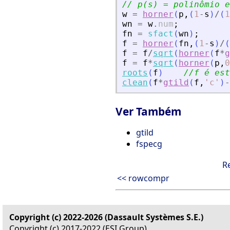
// p(s) = polinômio e
w
=
horner
(
p
,
(
1
-
s
)
/
(
1
wn
=
w
.
num
;
fn
=
sfact
(
wn
)
;
f
=
horner
(
fn
,
(
1
-
s
)
/
(
f
=
f
/
sqrt
(
horner
(
f
*
g
f
=
f
*
sqrt
(
horner
(
p
,
0
roots
(
f
)
//f é est
clean
(
f
*
gtild
(
f
,
'
c
'
)
-
Ver Também
gtild
fspecg
R
<< rowcompr
Copyright (c) 2022-2026 (Dassault Systèmes S.E.)
Copyright (c) 2017-2022 (ESI Group)