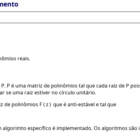
mento
nômios reais.
e
.
é uma matriz de polinômios tal que cada raiz de
poss
P
P
P
r se uma raiz estiver no círculo unitário.
z de polinômios
que é anti-estável e tal que
F(z)
 algorimto específico é implementado. Os algoritmos são 