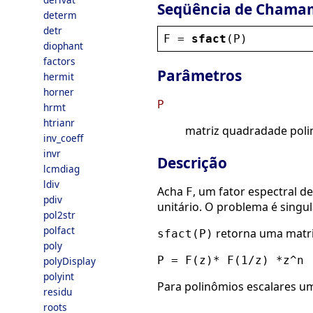
Seqüência de Chama
determ
detr
F
 = 
sfact
(
P
)
diophant
factors
Parâmetros
hermit
horner
P
hrmt
htrianr
matriz quadradade poli
inv_coeff
invr
Descrição
lcmdiag
ldiv
Acha
, um fator espectral d
F
pdiv
unitário. O problema é singula
pol2str
polfact
retorna uma matri
sfact(P)
poly
P = F(z)* F(1/z) *z^n
polyDisplay
polyint
Para polinômios escalares um
residu
roots