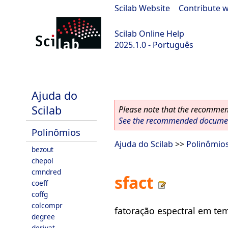
Scilab Website
|
Contribute w
Scilab Online Help
2025.1.0 - Português
scilab-branch-2025.1
Ajuda do
Scilab
Please note that the recommend
See the recommended document
Polinômios
Ajuda do Scilab
>>
Polinômio
bezout
chepol
cmndred
sfact
coeff
coffg
colcompr
fatoração espectral em te
degree
derivat