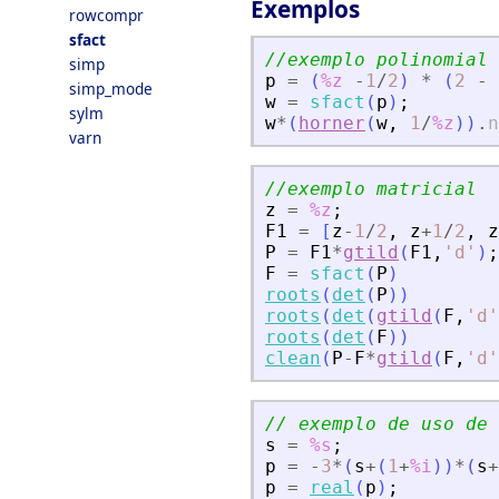
Exemplos
rowcompr
sfact
//exemplo polinomial
simp
p
=
(
%z
-
1
/
2
)
*
(
2
-
simp_mode
w
=
sfact
(
p
)
;
sylm
w
*
(
horner
(
w
,
1
/
%z
)
)
.
n
varn
//exemplo matricial
z
=
%z
;
F1
=
[
z
-
1
/
2
,
z
+
1
/
2
,
z
P
=
F1
*
gtild
(
F1
,
'
d
'
)
;
F
=
sfact
(
P
)
roots
(
det
(
P
)
)
roots
(
det
(
gtild
(
F
,
'
d
'
roots
(
det
(
F
)
)
clean
(
P
-
F
*
gtild
(
F
,
'
d
'
// exemplo de uso de 
s
=
%s
;
p
=
-
3
*
(
s
+
(
1
+
%i
)
)
*
(
s
+
p
=
real
(
p
)
;