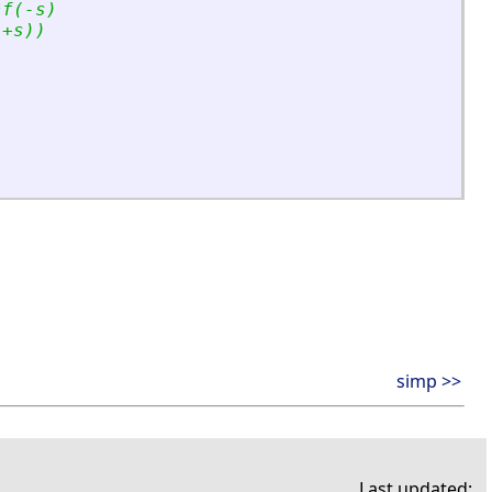
*f(-s)
1+s))
simp >>
Last updated: