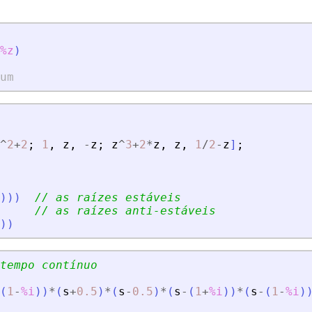
%z
)
um
^
2
+
2
;
1
,
z
,
-
z
;
z
^
3
+
2
*
z
,
z
,
1
/
2
-
z
]
;
)
)
)
// as raízes estáveis
// as raízes anti-estáveis
)
)
tempo contínuo
(
1
-
%i
)
)
*
(
s
+
0.5
)
*
(
s
-
0.5
)
*
(
s
-
(
1
+
%i
)
)
*
(
s
-
(
1
-
%i
)