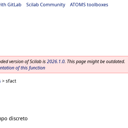
ith GitLab
|
Scilab Community
|
ATOMS toolboxes
ed version of Scilab is
2026.1.0
. This page might be outdated.
ation of this function
s
> sfact
mpo discreto