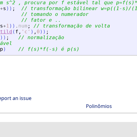
m s^2 , procura por f estável tal que p=f(s)
+
s
)
)
;
// transformação bilinear w=p((1-s)/(
// tomando o numerador
// fator e ..
s
+
1
)
)
.
num
;
// transformação de volta
tild
(
f
,
'
c
'
)
,
0
)
)
;
)
)
;
// normalização
ável
p
)
// f(s)*f(-s) é p(s)
eport an issue
Polinômios