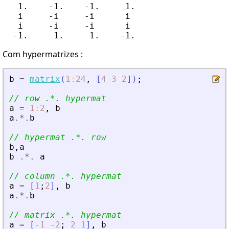
   1.    -1.    -1.     1.

   i     -i     -i      i

   i     -i     -i      i

Com hypermatrizes :
b
=
matrix
(
1
:
24
,
[
4
3
2
]
)
;
// row .*. hypermat
a
=
1
:
2
,
b
a
.*.
b
// hypermat .*. row
b
,
a
b
.*.
a
// column .*. hypermat
a
=
[
1
;
2
]
,
b
a
.*.
b
// matrix .*. hypermat
a
=
[
-
1
-
2
;
2
1
]
,
b