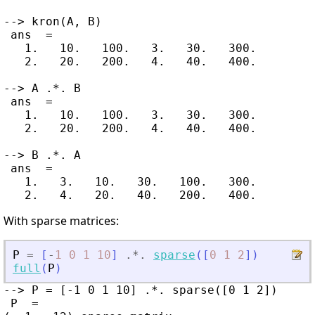
--> kron(A, B)

 ans  =

   1.   10.   100.   3.   30.   300.

   2.   20.   200.   4.   40.   400.

--> A .*. B

 ans  =

   1.   10.   100.   3.   30.   300.

   2.   20.   200.   4.   40.   400.

--> B .*. A

 ans  =

   1.   3.   10.   30.   100.   300.

With sparse matrices:
P
=
[
-
1
0
1
10
]
.*.
sparse
(
[
0
1
2
]
)
full
(
P
)
--> P = [-1 0 1 10] .*. sparse([0 1 2])

 P  =
