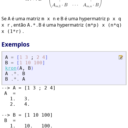
Se
é uma matriz
e
é uma hypermatriz
A
m x n
B
p x q
, então
é uma hypermatriz
x r
A.*.B
(m*p) x (n*q)
.
x (1*r)
Exemplos
A
=
[
1
3
;
2
4
]
B
=
[
1
10
100
]
kron
(
A
,
B
)
A
.*.
B
B
.*.
A
--> A = [1 3 ; 2 4]

 A  =

   1.   3.

   2.   4.

--> B = [1 10 100]

 B  =

   1.   10.   100.
