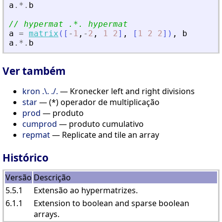
a
.*.
b
// hypermat .*. hypermat
a
=
matrix
(
[
-
1
,
-
2
,
1
2
]
,
[
1
2
2
]
)
,
b
a
.*.
b
Ver também
kron .\. ./.
— Kronecker left and right divisions
star
— (*) operador de multiplicação
prod
— produto
cumprod
— produto cumulativo
repmat
— Replicate and tile an array
Histórico
Versão
Descrição
5.5.1
Extensão ao hypermatrizes.
6.1.1
Extension to boolean and sparse boolean
arrays.