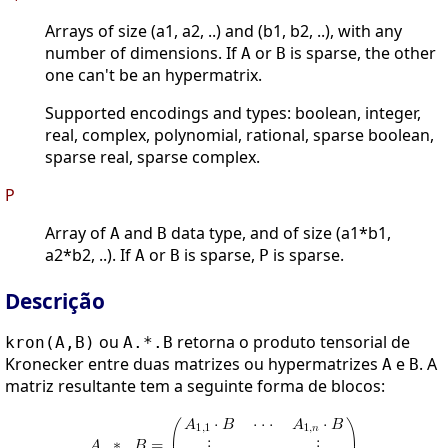
Arrays of size (a1, a2, ..) and (b1, b2, ..), with any
number of dimensions. If
or
is sparse, the other
A
B
one can't be an hypermatrix.
Supported encodings and types: boolean, integer,
real, complex, polynomial, rational, sparse boolean,
sparse real, sparse complex.
P
Array of
and
data type, and of size (a1*b1,
A
B
a2*b2, ..). If
or
is sparse,
is sparse.
A
B
P
Descrição
ou
retorna o produto tensorial de
kron(A,B)
A.*.B
Kronecker entre duas matrizes ou hypermatrizes
e
. A
A
B
matriz resultante tem a seguinte forma de blocos: