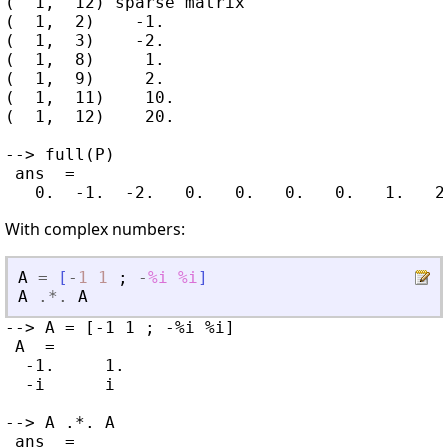
(  1,  12) sparse matrix

(  1,  2)    -1.

(  1,  3)    -2.

(  1,  8)     1.

(  1,  9)     2.

(  1,  11)    10.

(  1,  12)    20.

--> full(P)

 ans  =

With complex numbers:
A
=
[
-
1
1
;
-
%i
%i
]
A
.*.
A
--> A = [-1 1 ; -%i %i]

 A  =

  -1.     1.

  -i      i

--> A .*. A

 ans  =
