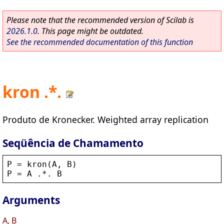
Please note that the recommended version of Scilab is
2026.1.0
. This page might be outdated.
See the recommended documentation of this function
kron .*.
Produto de Kronecker. Weighted array replication
Seqüência de Chamamento
P
 = 
kron
(
A
, 
B
)
P
 = 
A
 .*. 
B
Arguments
A, B