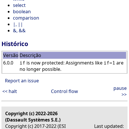
select
boolean
comparison
|, ||
&, &&
Histórico
Versão
Descrição
6.0.0
is now protected: Assignments like
are
if
if=1
no longer possible.
Report an issue
pause
<< halt
Control flow
>>
Copyright (c) 2022-2026
(Dassault Systèmes S.E.)
Copyright (c) 2017-2022 (ESI
Last updated: