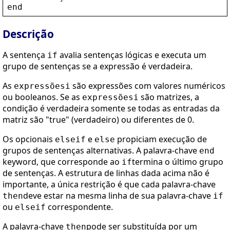
end
Descrição
A sentença
avalia sentenças lógicas e executa um
if
grupo de sentenças se a expressão é verdadeira.
As
são expressões com valores numéricos
expressõesi
ou booleanos. Se as
são matrizes, a
expressõesi
condição é verdadeira somente se todas as entradas da
matriz são "true" (verdadeiro) ou diferentes de 0.
Os opcionais
e
propiciam execução de
elseif
else
grupos de sentenças alternativas. A palavra-chave
end
keyword, que corresponde ao
termina o último grupo
if
de sentenças. A estrutura de linhas dada acima não é
importante, a única restrição é que cada palavra-chave
deve estar na mesma linha de sua palavra-chave
then
if
ou
correspondente.
elseif
A palavra-chave
pode ser substituída por um
then