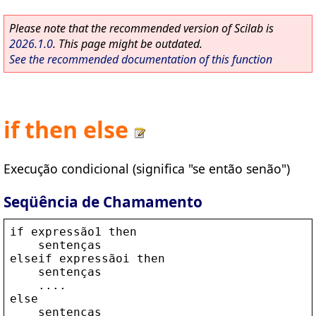
Please note that the recommended version of Scilab is
2026.1.0
. This page might be outdated.
See the recommended documentation of this function
if then else
Execução condicional (significa "se então senão")
Seqüência de Chamamento
if
express
ã
o1
then
senten
ç
as
elseif
express
ã
oi
then
senten
ç
as
    ....
else
senten
ç
as