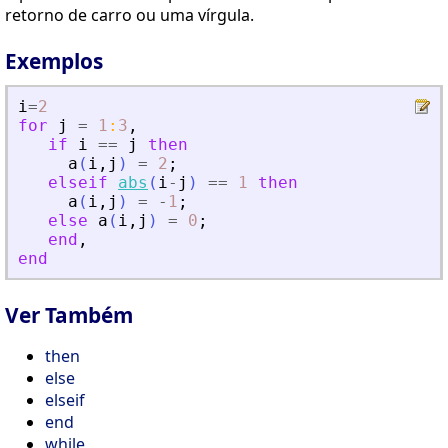
retorno de carro ou uma vírgula.
Exemplos
i
=
2
for
j
=
1
:
3
,
if
i
==
j
then
a
(
i
,
j
)
=
2
;
elseif
abs
(
i
-
j
)
==
1
then
a
(
i
,
j
)
=
-
1
;
else
a
(
i
,
j
)
=
0
;
end
,
end
Ver Também
then
else
elseif
end
while