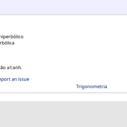
hiperbólico
rbólica
nção
.
atanh
eport an issue
Trigonometria