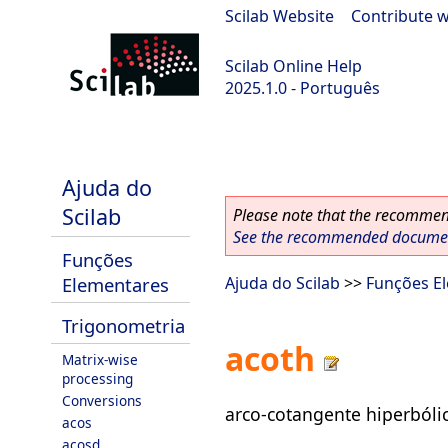
Scilab Website
|
Contribute w
Scilab Online Help
2025.1.0 - Português
scilab-branch-2025.1
Ajuda do
Scilab
Please note that the recommend
See the recommended document
Funções
Elementares
Ajuda do Scilab
>>
Funções E
Trigonometria
acoth
Matrix-wise
processing
Conversions
arco-cotangente hiperbóli
acos
acosd