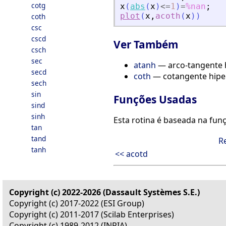
cotg
x
(
abs
(
x
)
<=
1
)
=
%nan
;
plot
(
x
,
acoth
(
x
)
)
coth
csc
cscd
Ver Também
csch
sec
atanh
— arco-tangente 
secd
coth
— cotangente hipe
sech
sin
Funções Usadas
sind
sinh
Esta rotina é baseada na fu
tan
tand
R
tanh
<< acotd
Copyright (c) 2022-2026 (Dassault Systèmes S.E.)
Copyright (c) 2017-2022 (ESI Group)
Copyright (c) 2011-2017 (Scilab Enterprises)
Copyright (c) 1989-2012 (INRIA)