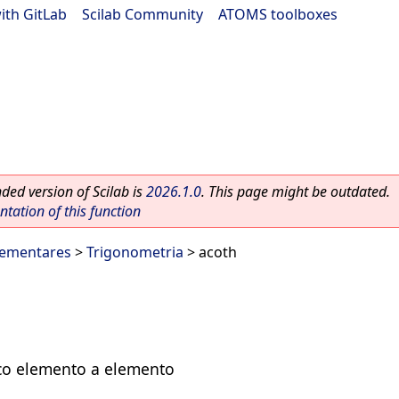
ith GitLab
|
Scilab Community
|
ATOMS toolboxes
ed version of Scilab is
2026.1.0
. This page might be outdated.
ation of this function
lementares
>
Trigonometria
> acoth
co elemento a elemento