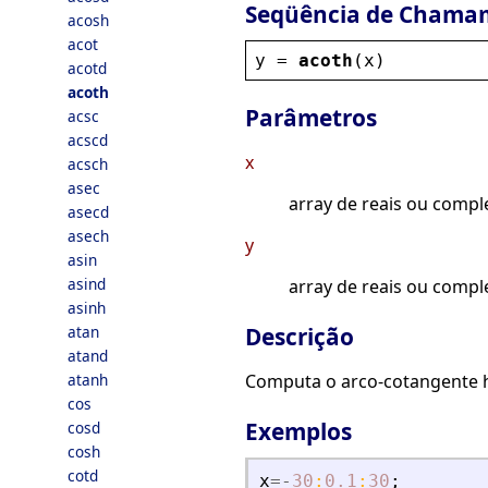
Seqüência de Chama
acosh
acot
y
 = 
acoth
(
x
)
acotd
acoth
Parâmetros
acsc
acscd
x
acsch
asec
array de reais ou compl
asecd
asech
y
asin
asind
array de reais ou compl
asinh
atan
Descrição
atand
atanh
Computa o arco-cotangente 
cos
Exemplos
cosd
cosh
cotd
x
=
-
30
:
0.1
:
30
;