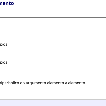
mento
exos
exos
hiperbólico do argumento elemento a elemento.