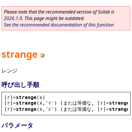
Please note that the recommended version of Scilab is
2026.1.0
. This page might be outdated.
See the recommended documentation of this function
strange
レンジ
呼び出し手順
[
r
]=
strange
(
x
)
[
r
]=
strange
(
x
,
'
r
'
) (または等価な, [
r
]=
strange
[
r
]=
strange
(
x
,
'
c
'
) (または等価な, [
r
]=
strange
パラメータ