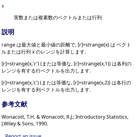
x
実数または複素数のベクトルまたは行列
説明
range は最大値と最小値の距離で, [r]=strange(x) は ベクト
ルまたは行列 x のレンジを計算します.
[r]=strange(x,'r') (または等価な, [r]=strange(x,1)) は各列の
レンジを有する行ベクトルを出力します.
[r]=strange(x,'c') (または等価な, [r]=strange(x,2)) は各行の
レンジを有する列ベクトルを出力します.
参考文献
Wonacott, T.H. & Wonacott, R.J.; Introductory Statistics,
J.Wiley & Sons, 1990.
Report an issue