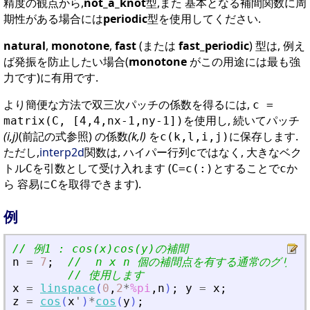
精度の観点から,
not_a_knot
型,また 基本となる補間関数に周
期性がある場合には
periodic
型を使用してください.
natural
,
monotone
,
fast
(または
fast_periodic
) 型は, 例え
ば発振を防止したい場合(
monotone
がこの用途には最も強
力です)に有用です.
より簡便な方法で双三次パッチの係数を得るには,
c =
を使用し, 続いてパッチ
matrix(C, [4,4,nx-1,ny-1])
(i,j)
(前記の式参照) の係数
(k,l)
を
に保存します.
c(k,l,i,j)
ただし,
interp2d
関数は, ハイパー行列
ではなく, 大きなベク
c
トル
を引数として受け入れます (
とすることで
か
C
C=c(:)
c
ら 容易に
を取得できます).
C
例
// 例1 : cos(x)cos(y)の補間
n
=
7
;
//  n x n 個の補間点を有する通常のグリッ
// 使用します
x
=
linspace
(
0
,
2
*
%pi
,
n
)
;
y
=
x
;
z
=
cos
(
x
'
)
*
cos
(
y
)
;