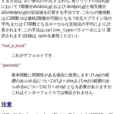
する方法は, 古い形式の手法,すなわち, 各グリッドの点
(xi,yj)
において 1階微分
ds/dx(xi,yj)
および
ds/dy(xi,yj)
と相互微分
d2s/dxdy(xi,yj)
の近似値を計算する手法です. これらの微係数
は,C2関数 (
s
は連続2階微分可能)となる 1次元スプライン法の
平均,または C1関数となるローカルな近似法の平均により,計
算されます. この手法は,
パラメータにより 選
spline_type
択されます.(詳細は,
splin
を参照ください) :
"not_a_knot"
これがデフォルトです.
"periodic"
基本関数に周期性がある場合に使用します:
[1,ny]の範
囲のあらゆるjについてz(1,j) = z(nx,j), [1,nx]の範囲のあ
らゆるuについてz(i,1) = z(i,ny)
となる必要がありますが,
これはインターフェイスでは検証されません.
注意