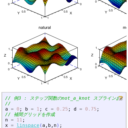
// 例3 : ステップ関数のnot_a_knot スプラインおよ
//
a
=
0
;
b
=
1
;
c
=
0.25
;
d
=
0.75
;
// 補間グリッドを作成
n
=
11
;
x
=
linspace
(
a
,
b
,
n
)
;