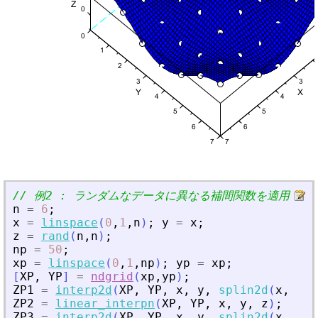
// 例2 : ランダムなデータに異なる補間関数を適用
n
=
6
;
x
=
linspace
(
0
,
1
,
n
)
;
y
=
x
;
z
=
rand
(
n
,
n
)
;
np
=
50
;
xp
=
linspace
(
0
,
1
,
np
)
;
yp
=
xp
;
[
XP
,
YP
]
=
ndgrid
(
xp
,
yp
)
;
ZP1
=
interp2d
(
XP
,
YP
,
x
,
y
,
splin2d
(
x
,
y
,
ZP2
=
linear_interpn
(
XP
,
YP
,
x
,
y
,
z
)
;
ZP3
=
interp2d
(
XP
,
YP
,
x
,
y
,
splin2d
(
x
,
y
,