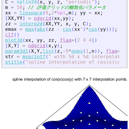
C
=
splin2d
(
x
,
y
,
z
,
"
periodic
"
)
;
m
=
50
;
// 評価グリッドの離散化パラメータ
xx
=
linspace
(
0
,
2
*
%pi
,
m
)
;
yy
=
xx
;
[
XX
,
YY
]
=
ndgrid
(
xx
,
yy
)
;
zz
=
interp2d
(
XX
,
YY
,
x
,
y
,
C
)
;
emax
=
max
(
abs
(
zz
-
cos
(
xx
'
)
*
cos
(
yy
)
)
)
;
clf
(
)
plot3d
(
xx
,
yy
,
zz
,
flag
=
[
2
4
4
]
)
[
X
,
Y
]
=
ndgrid
(
x
,
y
)
;
param3d1
(
X
,
Y
,
list
(
z
,
-
9
*
ones
(
1
,
n
)
)
,
flag
=
[
0
str
=
msprintf
(
"
 with %d x %d interpolation
xtitle
(
"
spline interpolation of cos(x)cos(y