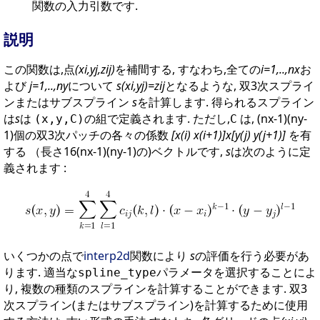
関数の入力引数です.
説明
この関数は,点
(xi,yj,zij)
を補間する, すなわち,全ての
i=1,..,nx
お
よび
j=1,..,ny
について
s(xi,yj)=zij
となるような, 双3次スプライ
ンまたはサブスプライン
s
を計算します. 得られるスプライン
は
s
は
の組で定義されます. ただし,
は, (nx-1)(ny-
(x,y,C)
C
1)個の双3次パッチの各々の係数
[x(i) x(i+1)]x[y(j) y(j+1)]
を有
する （長さ16(nx-1)(ny-1)の)ベクトルです,
s
は次のように定
義されます :
いくつかの点で
interp2d
関数により
s
の評価を行う必要があ
ります. 適当な
パラメータを選択することによ
spline_type
り, 複数の種類のスプラインを計算することができます. 双3
次スプライン(またはサブスプライン)を計算するために使用