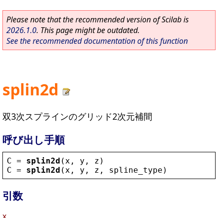
Please note that the recommended version of Scilab is
2026.1.0
. This page might be outdated.
See the recommended documentation of this function
splin2d
双3次スプラインのグリッド2次元補間
呼び出し手順
C
 = 
splin2d
(
x
, 
y
, 
z
)
C
 = 
splin2d
(
x
, 
y
, 
z
, 
spline_type
)
引数
x