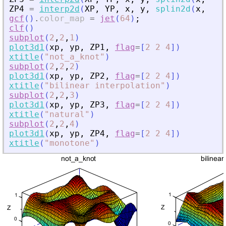
ZP4
=
interp2d
(
XP
,
YP
,
x
,
y
,
splin2d
(
x
,
y
,
gcf
(
)
.
color_map
=
jet
(
64
)
;
clf
(
)
subplot
(
2
,
2
,
1
)
plot3d1
(
xp
,
yp
,
ZP1
,
flag
=
[
2
2
4
]
)
xtitle
(
"
not_a_knot
"
)
subplot
(
2
,
2
,
2
)
plot3d1
(
xp
,
yp
,
ZP2
,
flag
=
[
2
2
4
]
)
xtitle
(
"
bilinear interpolation
"
)
subplot
(
2
,
2
,
3
)
plot3d1
(
xp
,
yp
,
ZP3
,
flag
=
[
2
2
4
]
)
xtitle
(
"
natural
"
)
subplot
(
2
,
2
,
4
)
plot3d1
(
xp
,
yp
,
ZP4
,
flag
=
[
2
2
4
]
)
xtitle
(
"
monotone
"
)