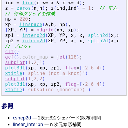
ind
=
find
(
c
<
=
x
&
x
<
=
d
)
;
z
=
zeros
(
n
,
n
)
;
z
(
ind
,
ind
)
=
1
;
// 正方形
// 評価グリッドを作成
np
=
220
;
xp
=
linspace
(
a
,
b
,
np
)
;
[
XP
,
YP
]
=
ndgrid
(
xp
,
xp
)
;
zp1
=
interp2d
(
XP
,
YP
,
x
,
x
,
splin2d
(
x
,
x
,
z
)
zp2
=
interp2d
(
XP
,
YP
,
x
,
x
,
splin2d
(
x
,
x
,
z
,
// プロット
clf
(
)
gcf
(
)
.
color_map
=
jet
(
128
)
;
subplot
(
1
,
2
,
1
)
plot3d1
(
xp
,
xp
,
zp1
,
flag
=
[
-
2
6
4
]
)
xtitle
(
"
spline (not_a_knot)
"
)
subplot
(
1
,
2
,
2
)
plot3d1
(
xp
,
xp
,
zp2
,
flag
=
[
-
2
6
4
]
)
xtitle
(
"
subspline (monotone)
"
)
参照
cshep2d
— 2次元3次シェパード(散布)補間
linear_interpn
— n 次元線形補間