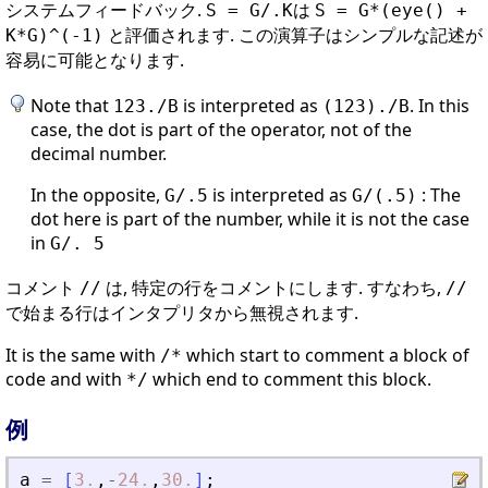
システムフィードバック.
は
S = G/.K
S = G*(eye() +
と評価されます. この演算子はシンプルな記述が
K*G)^(-1)
容易に可能となります.
Note that
is interpreted as
. In this
123./B
(123)./B
case, the dot is part of the operator, not of the
decimal number.
In the opposite,
is interpreted as
: The
G/.5
G/(.5)
dot here is part of the number, while it is not the case
in
G/. 5
コメント
は, 特定の行をコメントにします. すなわち,
//
//
で始まる行はインタプリタから無視されます.
It is the same with
which start to comment a block of
/*
code and with
which end to comment this block.
*/
例
a
=
[
3.
,
-
24.
,
30.
]
;