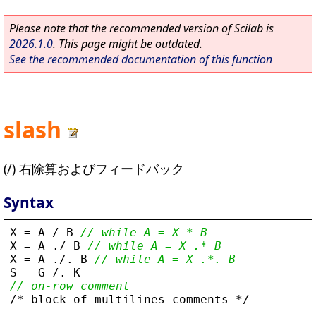
Please note that the recommended version of Scilab is
2026.1.0
. This page might be outdated.
See the recommended documentation of this function
slash
(/) 右除算およびフィードバック
Syntax
X
 = 
A
/
B
// while A = X * B
X
 = 
A
 .
/
B
// while A = X .* B
X
 = 
A
 .
/
. 
B
// while A = X .*. B
S
 = 
G
/
. 
K
// on-row comment
/
* 
block
of
multilines
comments
 *
/