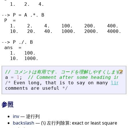
   1.   2.   4.

--> P = A .*. B

 P  =

   1.    2.    4.    100.    200.    400.

   10.   20.   40.   1000.   2000.   4000.

--> P ./. B

 ans  =

   1.   100.

// コメントは有用です. コードを理解しやすくします.
a
=
1
;
// Comment after some heading instr
/
*
Even
long
,
that
is
to
say
on
many
lines
,
comments
are
useful
*
/
参照
inv
— 逆行列
backslash
— (\) 左行列除算: exact or least square