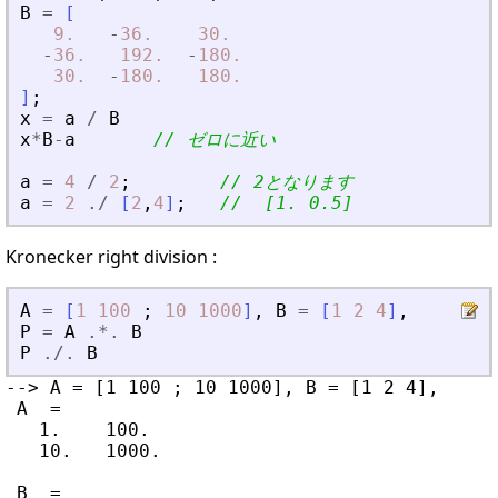
B
=
[
9.
-
36.
30.
-
36.
192.
-
180.
30.
-
180.
180.
]
;
x
=
a
/
B
x
*
B
-
a
// ゼロに近い
a
=
4
/
2
;
// 2となります
a
=
2
./
[
2
,
4
]
;
//  [1. 0.5]
Kronecker right division :
A
=
[
1
100
;
10
1000
]
,
B
=
[
1
2
4
]
,
P
=
A
.*.
B
P
./.
B
--> A = [1 100 ; 10 1000], B = [1 2 4],

 A  =

   1.    100.

   10.   1000.

 B  =
