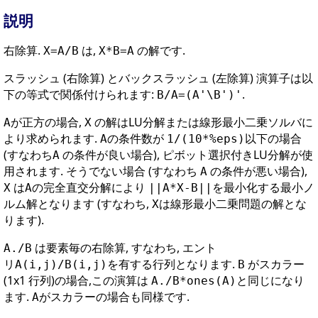
説明
右除算.
は,
の解です.
X=A/B
X*B=A
スラッシュ (右除算) とバックスラッシュ (左除算) 演算子は以
下の等式で関係付けられます:
.
B/A=(A'\B')'
が正方の場合,
の解はLU分解または線形最小二乗ソルバに
A
X
より求められます.
の条件数が
以下の場合
A
1/(10*%eps)
(すなわち
の条件が良い場合), ピボット選択付きLU分解が使
A
用されます. そうでない場合 (すなわち
の条件が悪い場合),
A
は
の完全直交分解により
を最小化する最小ノ
X
A
||A*X-B||
ルム解となります (すなわち,
は線形最小二乗問題の解とな
X
ります).
は要素毎の右除算, すなわち, エント
A./B
リ
を有する行列となります.
がスカラー
A(i,j)/B(i,j)
B
(1x1 行列)の場合,この演算は
と同じになり
A./B*ones(A)
ます.
がスカラーの場合も同様です.
A