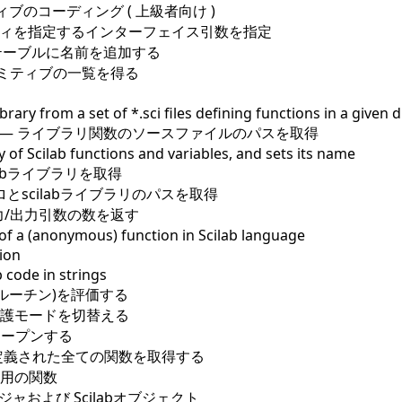
ブのコーディング ( 上級者向け )
ィを指定するインターフェイス引数を指定
テーブルに名前を追加する
プリミティブの一覧を得る
ibrary from a set of *.sci files defining functions in a given 
—
ライブラリ関数のソースファイルのパスを取得
ry of Scilab functions and variables, and sets its name
ilabライブラリを取得
ロとscilabライブラリのパスを取得
力/出力引数の数を返す
n of a (anonymous) function in Scilab language
tion
b code in strings
ルーチン)を評価する
数保護モードを切替える
オープンする
定義された全ての関数を取得する
用の関数
ージャおよび Scilabオブジェクト