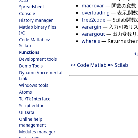
macrovar
—
関数の変数
Spreadsheet
overloading
—
表示,関
Console
tree2code
—
Scilab
History manager
varargin
—
入力引数リ
Matlab binary files
I/O
varargout
—
出力変数リ
Code Matlab =>
whereis
—
Returns the 
Scilab
Functions
R
Development tools
<< Code Matlab => Scilab
Demo Tools
Dynamic/incremental
Link
Windows tools
Atoms
Tcl/Tk Interface
Script editor
UI Data
Online help
management
Modules manager