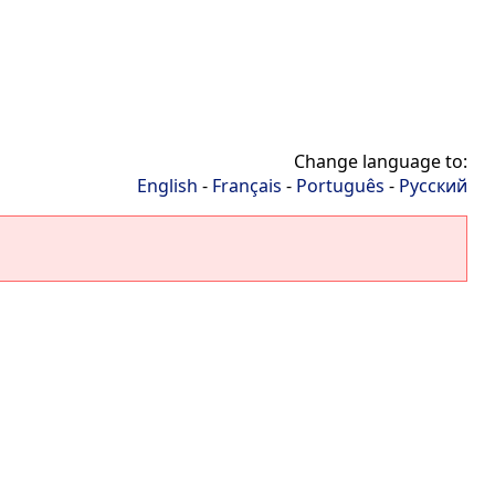
Change language to:
English
-
Français
-
Português
-
Русский