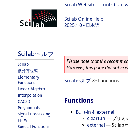
Scilab Website
|
Contribute w
Scilab Online Help
2025.1.0 - 日本語
scilab-branch-2025.1
Scilabヘルプ
Please note that the recommend
Scilab
However, this page did not exist
微分方程式
Elementary
Scilabヘルプ
>> Functions
Functions
Linear Algebra
Interpolation
Functions
CACSD
Polynomials
Built-in & external
Signal Processing
clearfun
—
プリミ
FFTW
external
—
Scil
Special Functions