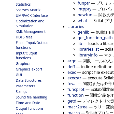
funptr
—
プリミティ
Statistics
intppty
—
プロパテ
Sparses Matrix
newfun
—
関数の
UMFPACK Interface
what
—
Scilab
Optimization and
Simulation
Libraries
XML Management
genlib
—
builds a l
HDF5 files
get_function_path
Files : Input/Output
lib
—
loads a libra
functions
librarieslist
—
sc
Input/Output
libraryinfo
—
マク
functions
argn
—
関数コールの入
Graphics
deff
—
in-line definitio
Graphics export
exec
—
script file execu
GUI
execstr
—
execute Scila
Data Structures
feval
—
関数(または外部
Parameters
funcprot
—
Scilab関
Strings
function
—
関数定義を
Sound file handling
getd
—
ディレクトリで
Time and Date
macr2tree
—
ツリー変換
Output functions
macro
—
Scilabプロシ
Xcos