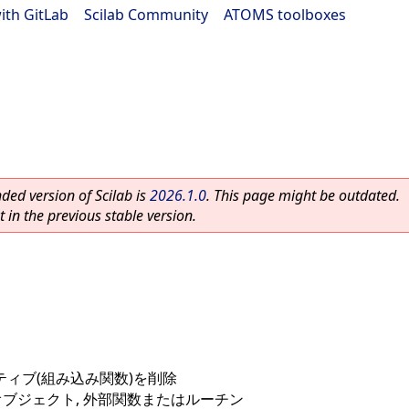
ith GitLab
|
Scilab Community
|
ATOMS toolboxes
ed version of Scilab is
2026.1.0
. This page might be outdated.
 in the previous stable version.
ティブ(組み込み関数)を削除
abオブジェクト, 外部関数またはルーチン