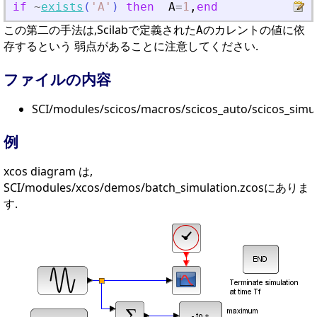
if
~
exists
(
'
A
'
)
then
A
=
1
,
end
この第二の手法は,Scilabで定義された
のカレントの値に依
A
存するという 弱点があることに注意してください.
ファイルの内容
SCI/modules/scicos/macros/scicos_auto/scicos_simul
例
xcos diagram は,
SCI/modules/xcos/demos/batch_simulation.zcosにありま
す.