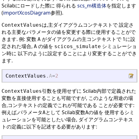
Scilabにロードした際に 得られる
scs_m構造体
を指定します
(
importXcosDiagram
参照).
は,主ダイアグラムコンテキストで 設定さ
ContextValues
れる主要なパラメータの値を変更する際に使用することがで
きます. 例: 変数
がダイアグラムの主コンテキストで 1に設
A
定された場合,
の値を
シミュレーショ
A
scicos_simulate
ン時に 以下のように設定することにより変更することができ
ます.
ContextValues
.
A
=
2
引数を使用せずに Scilab内部で定義された
ContextValues
変数を直接使用することも可能ですが, このような用途の場
合,コンテキストの定義でこれが可能である ことが必要です:
例えば,パラメータ
として Scilab変数
の値を 使用するシミ
A
A
ュレーションを可能としたい場合, ダイアグラムコンテキス
トの定義に以下を記述する必要があります: