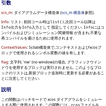
引数
scs_m
: ダイアグラムデータ構造体 (
scs_m 構造体
参照).
Info
: リスト. 初回コール時は
,次回コール以降は
list()
出力を
入力として 指定してください.
にはコ
Info
Info
Info
ンパイルおよびシミュレーション関連情報 が含まれ,不要な
再コンパイルを避けるために使用されます.
ContextValues
: Scilab構造体で,コンテキストおよびxcosブ
ロックで使用されるシンボル変数の値を有します.
flag
: 文字列. 'nw' (no window)の場合, グラフィックウイン
ドウを使用するブロックは実行されません. このようなブロ
ックのリストは,新規ブロック追加時に更新する必要があるこ
とに注意してください.
説明
この関数はバッチモードで xcos ダイアグラムをシミュレー
トする際に使用されます. この関数には,
ファイルを
.zcos