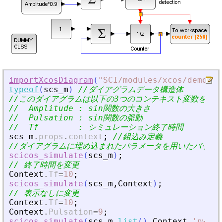
importXcosDiagram
(
"
SCI/modules/xcos/demos/b
typeof
(
scs_m
)
//ダイアグラムデータ構造体
//このダイアグラムは以下の3つのコンテキスト変数を使用
//  Amplitude : sin関数の大きさ
//  Pulsation : sin関数の脈動
//  Tf        : シミュレーション終了時間
scs_m
.
props
.
context
;
//組込み定義
//ダイアグラムに埋め込まれたパラメータを用いたバッチ
scicos_simulate
(
scs_m
)
;
// 終了時間を変更
Context
.
Tf
=
10
;
scicos_simulate
(
scs_m
,
Context
)
;
// 表示なしに変更
Context
.
Tf
=
10
;
Context
.
Pulsation
=
9
;
scicos_simulate
(
scs_m
,
list
(
)
,
Context
,
'
nw
'
)
;