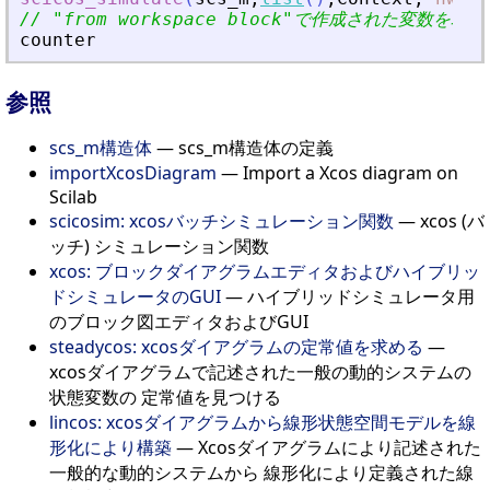
// 
"
from workspace block
"
で作成された変数を取得
counter
参照
scs_m構造体
— scs_m構造体の定義
importXcosDiagram
— Import a Xcos diagram on
Scilab
scicosim: xcosバッチシミュレーション関数
— xcos (バ
ッチ) シミュレーション関数
xcos: ブロックダイアグラムエディタおよびハイブリッ
ドシミュレータのGUI
— ハイブリッドシミュレータ用
のブロック図エディタおよびGUI
steadycos: xcosダイアグラムの定常値を求める
—
xcosダイアグラムで記述された一般の動的システムの
状態変数の 定常値を見つける
lincos: xcosダイアグラムから線形状態空間モデルを線
形化により構築
— Xcosダイアグラムにより記述された
一般的な動的システムから 線形化により定義された線