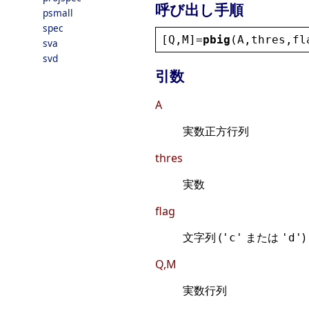
呼び出し手順
psmall
spec
[
Q
,
M
]=
pbig
(
A
,
thres
,
fl
sva
svd
引数
A
実数正方行列
thres
実数
flag
文字列 (
または
)
'c'
'd'
Q,M
実数行列