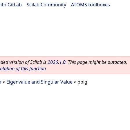
ith GitLab
|
Scilab Community
|
ATOMS toolboxes
ed version of Scilab is
2026.1.0
. This page might be outdated.
ation of this function
a
>
Eigenvalue and Singular Value
> pbig