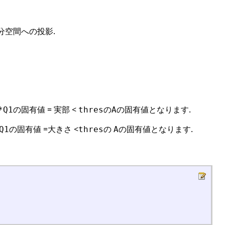
分空間への投影.
の固有値 = 実部 <
の
の固有値となります.
*Q1
thres
A
の固有値 =大きさ <
の
の固有値となります.
Q1
thres
A