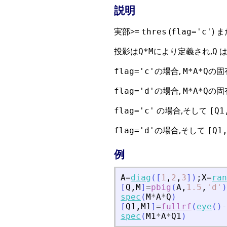
説明
実部>=
(
) 
thres
flag='c'
投影は
により定義され,
は
Q*M
Q
の場合,
の固有
flag='c'
M*A*Q
の場合,
の固
flag='d'
M*A*Q
の場合,そして
flag='c'
[Q1
の場合,そして
flag='d'
[Q1
例
A
=
diag
(
[
1
,
2
,
3
]
)
;
X
=
ran
[
Q
,
M
]
=
pbig
(
A
,
1.5
,
'
d
'
)
spec
(
M
*
A
*
Q
)
[
Q1
,
M1
]
=
fullrf
(
eye
(
)
-
spec
(
M1
*
A
*
Q1
)