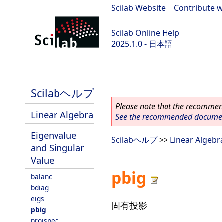
Scilab Website
|
Contribute w
Scilab Online Help
2025.1.0 - 日本語
scilab-branch-2025.1
Scilabヘルプ
Please note that the recommend
Linear Algebra
See the recommended document
Eigenvalue
Scilabヘルプ
>>
Linear Algebr
and Singular
Value
pbig
balanc
bdiag
eigs
固有投影
pbig
projspec