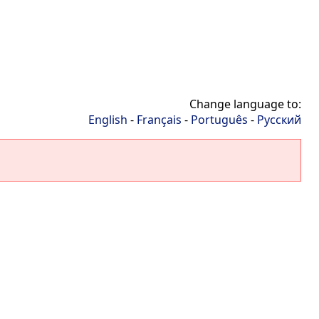
Change language to:
English
-
Français
-
Português
-
Русский