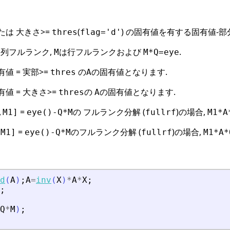
または 大きさ>=
(
) の固有値を有する固有値-部
thres
flag='d'
列フルランク,
は行フルランクおよび
.
M
M*Q=eye
値 = 実部>=
の
の固有値となります.
thres
A
有値 = 大きさ>=
の
の固有値となります.
thres
A
=
の フルランク分解 (
)の場合,
,M1]
eye()-Q*M
fullrf
M1*A
=
のフルランク分解 (
)の場合,
,M1]
eye()-Q*M
fullrf
M1*A*
d
(
A
)
;
A
=
inv
(
X
)
*
A
*
X
;
;
Q
*
M
)
;