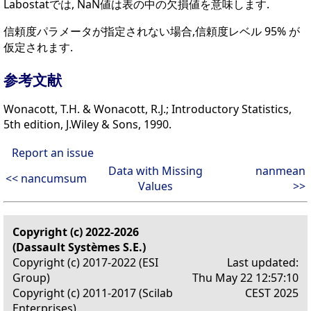
Labostatでは, NaN値は表の中の欠損値を意味します.
信頼度パラメータが指定されない場合,信頼度レベル 95% が
仮定されます.
参考文献
Wonacott, T.H. & Wonacott, R.J.; Introductory Statistics,
5th edition, J.Wiley & Sons, 1990.
Report an issue
Data with Missing
nanmean
<< nancumsum
Values
>>
Copyright (c) 2022-2026
(Dassault Systèmes S.E.)
Copyright (c) 2017-2022 (ESI
Last updated:
Group)
Thu May 22 12:57:10
Copyright (c) 2011-2017 (Scilab
CEST 2025
Enterprises)