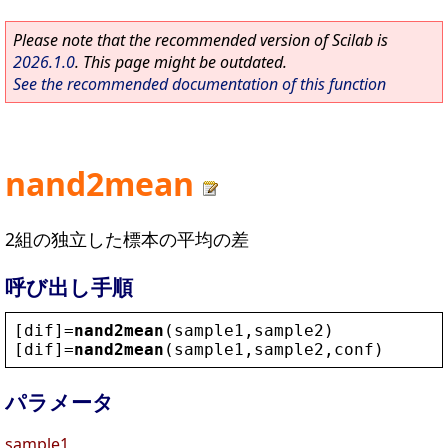
Please note that the recommended version of Scilab is
2026.1.0
. This page might be outdated.
See the recommended documentation of this function
nand2mean
2組の独立した標本の平均の差
呼び出し手順
[
dif
]=
nand2mean
(
sample1
,
sample2
)
[
dif
]=
nand2mean
(
sample1
,
sample2
,
conf
)
パラメータ
sample1