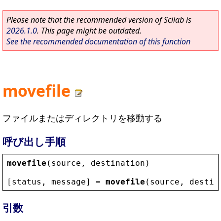
Please note that the recommended version of Scilab is
2026.1.0
. This page might be outdated.
See the recommended documentation of this function
movefile
ファイルまたはディレクトリを移動する
呼び出し手順
movefile
(
source
, 
destination
)
[
status
, 
message
] = 
movefile
(
source
, 
destin
引数