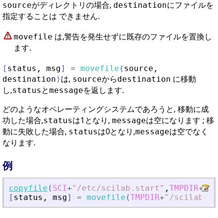
がディレクトリの場合,
にファイルを
source
destination
指定することは できません.
は,警告を発生せずに既存のファイルを置換し
movefile
ます.
[
status
,
msg
]
=
movefile
(
source
,
は,
から
に移動
destination
)
source
destination
し,
と
を返します.
status
message
どのようなオペレーティングシステムであろうと, 移動に成
功した場合,
は1となり,
は空になります ; 移
status
message
動に失敗した場合,
は0となり,
は空でなく
status
message
なります.
例
copyfile
(
SCI
+
"
/etc/scilab.start
"
,
TMPDIR
+
"
/s
[
status
,
msg
]
=
movefile
(
TMPDIR
+
"
/scilab.st