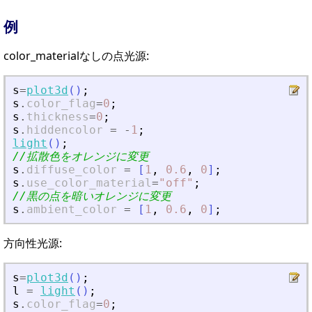
例
color_materialなしの点光源:
s
=
plot3d
(
)
;
s
.
color_flag
=
0
;
s
.
thickness
=
0
;
s
.
hiddencolor
=
-
1
;
light
(
)
;
//拡散色をオレンジに変更
s
.
diffuse_color
=
[
1
,
0.6
,
0
]
;
s
.
use_color_material
=
"
off
"
;
//黒の点を暗いオレンジに変更
s
.
ambient_color
=
[
1
,
0.6
,
0
]
;
方向性光源:
s
=
plot3d
(
)
;
l
=
light
(
)
;
s
.
color_flag
=
0
;