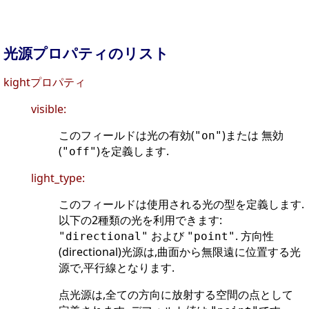
光源プロパティのリスト
kightプロパティ
visible:
このフィールドは光の有効(
)または 無効
"on"
(
)を定義します.
"off"
light_type:
このフィールドは使用される光の型を定義します.
以下の2種類の光を利用できます:
および
. 方向性
"directional"
"point"
(directional)光源は,曲面から無限遠に位置する光
源で,平行線となります.
点光源は,全ての方向に放射する空間の点として