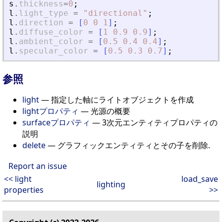
s
.
thickness
=
0
;
l
.
light_type
=
"
directional
"
;
l
.
direction
=
[
0
0
1
]
;
l
.
diffuse_color
=
[
1
0.9
0.9
]
;
l
.
ambient_color
=
[
0.5
0.4
0.4
]
;
l
.
specular_color
=
[
0.5
0.3
0.7
]
;
参照
light
— 指定した軸にライトオブジェクトを作成
lightプロパティ
— 光源の概要
surfaceプロパティ
— 3次元エンティティプロパティの
説明
delete
— グラフィックエンティティとその子を削除.
Report an issue
<< light
load_save
lighting
properties
>>