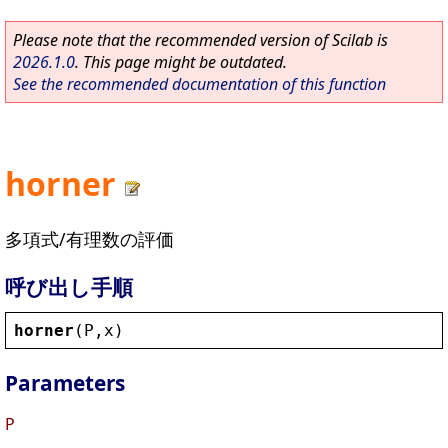
Please note that the recommended version of Scilab is
2026.1.0
. This page might be outdated.
See the recommended documentation of this function
horner
多項式/有理数の評価
呼び出し手順
horner
(
P
,
x
)
Parameters
P