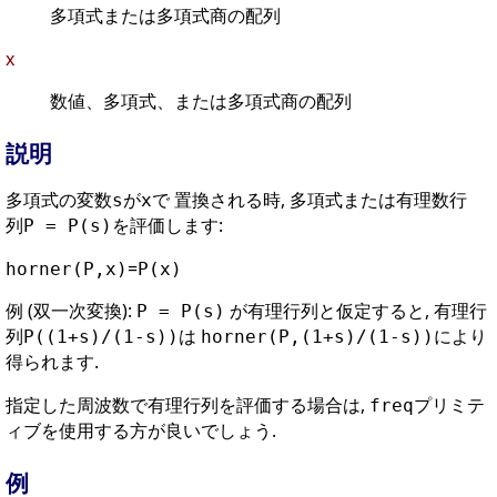
多項式または多項式商の配列
x
数値、多項式、または多項式商の配列
説明
多項式の変数
が
で 置換される時, 多項式または有理数行
s
x
列
を評価します:
P = P(s)
=
horner(P,x)
P(x)
例 (双一次変換):
が有理行列と仮定すると, 有理行
P = P(s)
列
は
により
P((1+s)/(1-s))
horner(P,(1+s)/(1-s))
得られます.
指定した周波数で有理行列を評価する場合は,
プリミテ
freq
ィブを使用する方が良いでしょう.
例