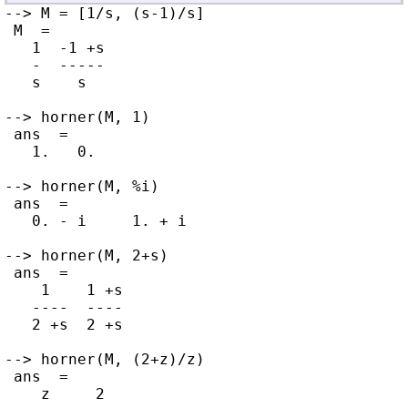
--> M = [1/s, (s-1)/s]

 M  =

   1  -1 +s

   -  -----

   s    s

--> horner(M, 1)

 ans  =

   1.   0.

--> horner(M, %i)

 ans  =

   0. - i     1. + i

--> horner(M, 2+s)

 ans  =

    1    1 +s

   ----  ----

   2 +s  2 +s

--> horner(M, (2+z)/z)

 ans  =

    z     2
