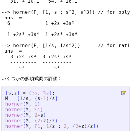
   31. + 20.i   54. + 26.i

--> horner(P, [1, s ; s^2, s^3]) // for polyn
 ans  =

  6            1 +2s +3s²

  1 +2s² +3s⁴  1 +2s³ +3s⁶

--> horner(P, [1/s, 1/s^2])      // for ratio
 ans  =

   3 +2s +s²  3 +2s² +s⁴

   ---------  ----------

いくつかの多項式商の評価 :
[
s
,
z
]
=
(
%s
,
%z
)
;
M
=
[
1
/
s
,
(
s
-
1
)
/
s
]
horner
(
M
,
1
)
horner
(
M
,
%i
)
horner
(
M
,
2
+
s
)
horner
(
M
,
(
2
+
z
)
/
z
)
horner
(
M
,
[
1
,
1
/
z
;
2
,
(
2
+
z
)
/
z
]
)