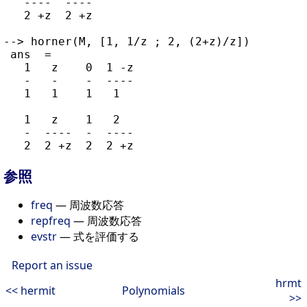
   ----  ----

   2 +z  2 +z

--> horner(M, [1, 1/z ; 2, (2+z)/z])

 ans  =

   1   z    0  1 -z

   -   -    -  ----

   1   1    1   1

   1   z    1   2

   -  ----  -  ----

参照
freq
— 周波数応答
repfreq
— 周波数応答
evstr
— 式を評価する
Report an issue
hrmt
<< hermit
Polynomials
>>