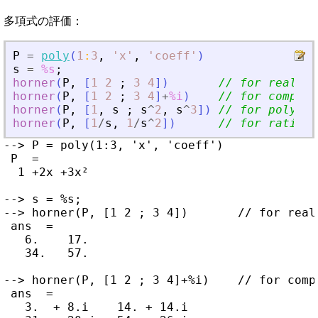
多項式の評価：
P
=
poly
(
1
:
3
,
'
x
'
,
'
coeff
'
)
s
=
%s
;
horner
(
P
,
[
1
2
;
3
4
]
)
// for real va
horner
(
P
,
[
1
2
;
3
4
]
+
%i
)
// for complex
horner
(
P
,
[
1
,
s
;
s
^
2
,
s
^
3
]
)
// for polynom
horner
(
P
,
[
1
/
s
,
1
/
s
^
2
]
)
// for rationa
--> P = poly(1:3, 'x', 'coeff')

 P  =

  1 +2x +3x²

--> s = %s;

--> horner(P, [1 2 ; 3 4])       // for real 
 ans  =

   6.    17.

   34.   57.

--> horner(P, [1 2 ; 3 4]+%i)    // for compl
 ans  =

   3.  + 8.i    14. + 14.i
