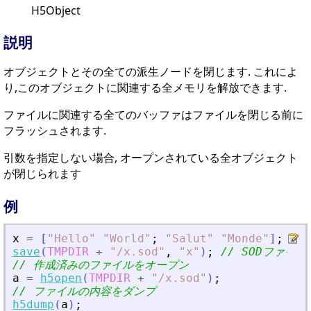
H5Object
説明
オブジェクトとその全ての派生ノードを閉じます. これによ
り,このオブジェクトに関連する全メモリを解放できます.
ファイルに関連する全てのバッファはファイルを閉じる前に
フラッシュされます.
引数を指定しない場合, オープンされている全オブジェクト
が閉じられます
例
x
=
[
"
Hello
"
"
World
"
;
"
Salut
"
"
Monde
"
]
;
save
(
TMPDIR
+
"
/x.sod
"
,
"
x
"
)
;
// SODファイ
// 作成済みのファイルをオープン
a
=
h5open
(
TMPDIR
+
"
/x.sod
"
)
;
// ファイルの内容をダンプ
h5dump
(
a
)
;