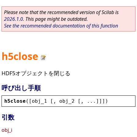
Please note that the recommended version of Scilab is
2026.1.0
. This page might be outdated.
See the recommended documentation of this function
h5close
HDF5オブジェクトを閉じる
呼び出し手順
h5close
([
obj_1
 [, 
obj_2
 [, ...]]])
引数
obj_i