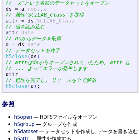
// 
"
x
"
という名前のデータセットをオープン
ds
=
a
.
root
.
x
// 属性
'
SCILAB_Class
'
を取得
attr
=
ds
.
SCILAB_Class
// 値を読み込む
attr
.
data
// dsからデータを取得
d
=
ds
.
data
// データセットを終了
h5close
(
ds
)
// attrはdsからオープンされていたため, attr は
// ... よってエラーが発生します
attr
// 処理を完了し, リソースを全て解放
h5close
(
a
)
;
参照
h5open
— HDF5ファイルをオープン
h5group
— グループを作成
h5dataset
— データセットを作成し, データを書き込む
h5attr
— 属性を作成する