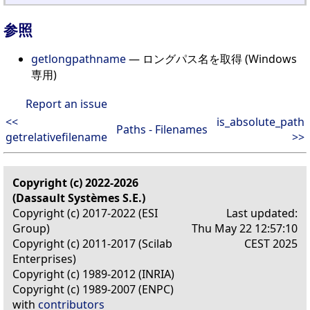
参照
getlongpathname
— ロングパス名を取得 (Windows
専用)
Report an issue
<<
is_absolute_path
Paths - Filenames
getrelativefilename
>>
Copyright (c) 2022-2026
(Dassault Systèmes S.E.)
Copyright (c) 2017-2022 (ESI
Last updated:
Group)
Thu May 22 12:57:10
Copyright (c) 2011-2017 (Scilab
CEST 2025
Enterprises)
Copyright (c) 1989-2012 (INRIA)
Copyright (c) 1989-2007 (ENPC)
with
contributors