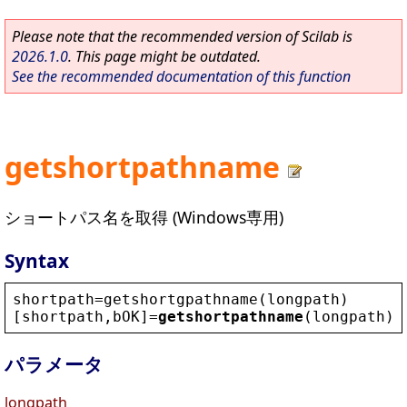
Please note that the recommended version of Scilab is
2026.1.0
. This page might be outdated.
See the recommended documentation of this function
getshortpathname
ショートパス名を取得 (Windows専用)
Syntax
shortpath
=
getshortgpathname
(
longpath
)
[
shortpath
,
bOK
]=
getshortpathname
(
longpath
)
パラメータ
longpath