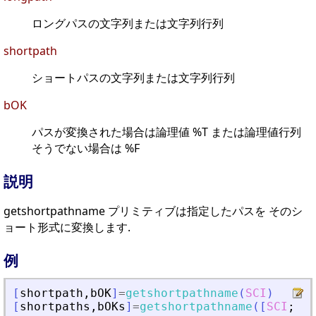
ロングパスの文字列または文字列行列
shortpath
ショートパスの文字列または文字列行列
bOK
パスが変換された場合は論理値 %T または論理値行列
そうでない場合は %F
説明
getshortpathname プリミティブは指定したパスを そのシ
ョート形式に変換します.
例
[
shortpath
,
bOK
]
=
getshortpathname
(
SCI
)
[
shortpaths
,
bOKs
]
=
getshortpathname
(
[
SCI
;
SCI