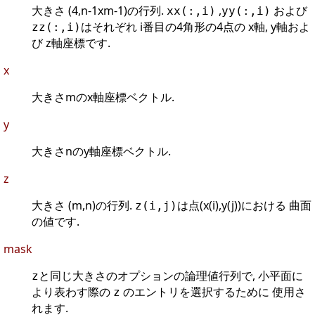
大きさ (4,n-1xm-1)の行列.
,
および
xx(:,i)
yy(:,i)
はそれぞれ i番目の4角形の4点の x軸, y軸およ
zz(:,i)
び z軸座標です.
x
大きさmのx軸座標ベクトル.
y
大きさnのy軸座標ベクトル.
z
大きさ (m,n)の行列.
は点(x(i),y(j))における 曲面
z(i,j)
の値です.
mask
と同じ大きさのオプションの論理値行列で, 小平面に
z
より表わす際の
のエントリを選択するために 使用さ
z
れます.