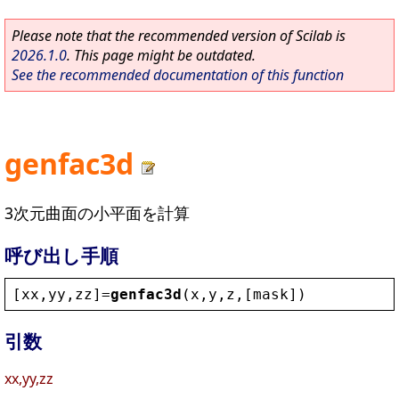
Please note that the recommended version of Scilab is
2026.1.0
. This page might be outdated.
See the recommended documentation of this function
genfac3d
3次元曲面の小平面を計算
呼び出し手順
[
xx
,
yy
,
zz
]=
genfac3d
(
x
,
y
,
z
,[
mask
])
引数
xx,yy,zz