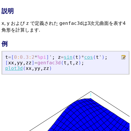
説明
,
および
で定義された
は3次元曲面を表す4
x
y
z
genfac3d
角形を計算します.
例
t
=
[
0
:
0.3
:
2
*
%pi
]
'
;
z
=
sin
(
t
)
*
cos
(
t
'
)
;
[
xx
,
yy
,
zz
]
=
genfac3d
(
t
,
t
,
z
)
;
plot3d
(
xx
,
yy
,
zz
)