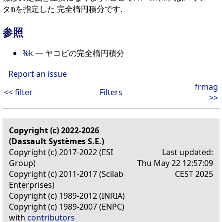
タ
を指定した 完全楕円積分です.
m
参照
%k
— ヤコビの完全楕円積分
Report an issue
frmag
<< filter
Filters
>>
Copyright (c) 2022-2026
(Dassault Systèmes S.E.)
Copyright (c) 2017-2022 (ESI
Last updated:
Group)
Thu May 22 12:57:09
Copyright (c) 2011-2017 (Scilab
CEST 2025
Enterprises)
Copyright (c) 1989-2012 (INRIA)
Copyright (c) 1989-2007 (ENPC)
with
contributors