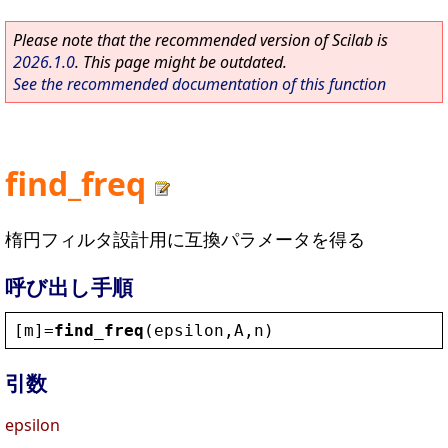
Please note that the recommended version of Scilab is
2026.1.0
. This page might be outdated.
See the recommended documentation of this function
find_freq
楕円フィルタ設計用に互換パラメータを得る
呼び出し手順
[
m
]=
find_freq
(
epsilon
,
A
,
n
)
引数
epsilon