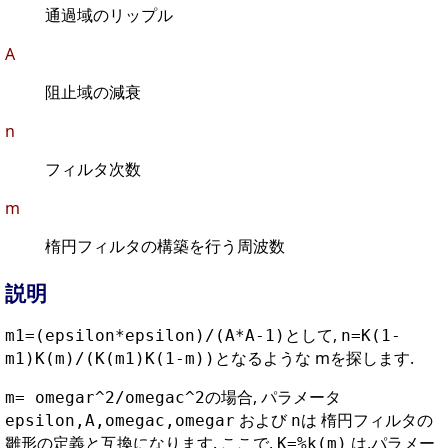
通過域のリップル
A
阻止域の減衰
n
フィルタ次数
m
楕円フィルタの構築を行う周波数
説明
として,
m1=(epsilon*epsilon)/(A*A-1)
n=K(1-
となるような mを探します.
m1)K(m)/(K(m1)K(1-m))
の場合, パラメータ
m= omegar^2/omegac^2
および
は 楕円フィルタの
epsilon,A,omegac,omegar
n
雛形の定義と互換になります. ここで,
は,パラメー
K=%k(m)