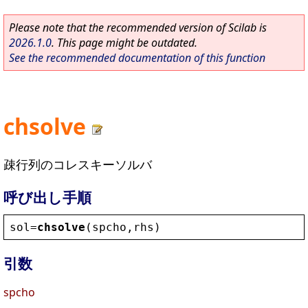
Please note that the recommended version of Scilab is
2026.1.0
. This page might be outdated.
See the recommended documentation of this function
chsolve
疎行列のコレスキーソルバ
呼び出し手順
sol
=
chsolve
(
spcho
,
rhs
)
引数
spcho