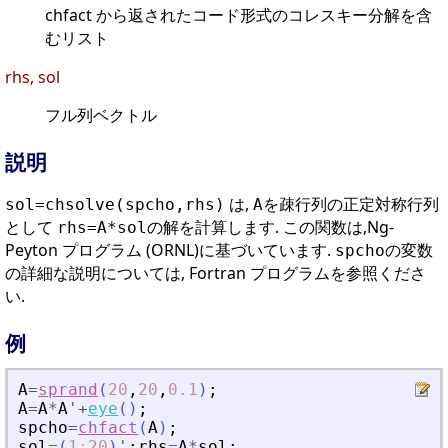
chfact から返されたコード形式のコレスキー分解を含
むリスト
rhs, sol
フル列ベクトル
説明
は,
を疎行列の正定対称行列
sol=chsolve(spcho,rhs)
A
として
の解を計算します. この関数は,Ng-
rhs=A*sol
Peyton プログラム (ORNL)に基づいています.
の変数
spcho
の詳細な説明については, Fortran プログラムを参照くださ
い.
例
A
=
sprand
(
20
,
20
,
0.1
)
;
A
=
A
*
A
'
+
eye
(
)
;
spcho
=
chfact
(
A
)
;
sol
=
(
1
:
20
)
'
;
rhs
=
A
*
sol
;