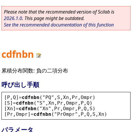
Please note that the recommended version of Scilab is
2026.1.0
. This page might be outdated.
See the recommended documentation of this function
cdfnbn
累積分布関数: 負の二項分布
呼び出し手順
[
P
,
Q
]=
cdfnbn
(
"
PQ
"
,
S
,
Xn
,
Pr
,
Ompr
)
[
S
]=
cdfnbn
(
"
S
"
,
Xn
,
Pr
,
Ompr
,
P
,
Q
)
[
Xn
]=
cdfnbn
(
"
Xn
"
,
Pr
,
Ompr
,
P
,
Q
,
S
)
[
Pr
,
Ompr
]=
cdfnbn
(
"
PrOmpr
"
,
P
,
Q
,
S
,
Xn
)
パラメータ