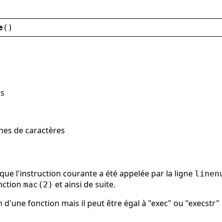
e
()
rs
nes de caractères
 que l'instruction courante a été appelée par la ligne
linen
nction
et ainsi de suite.
mac(2)
 d'une fonction mais il peut être égal à "exec" ou "execstr" 