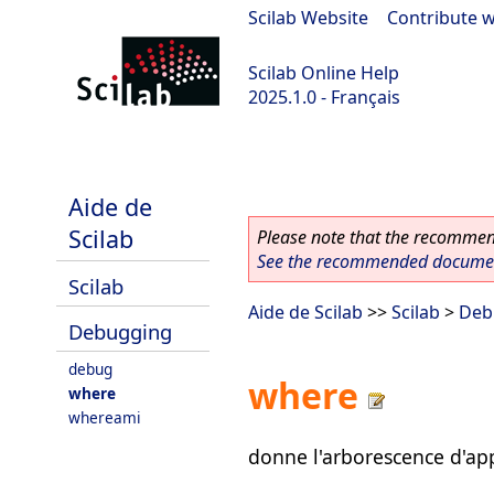
Scilab Website
|
Contribute w
Scilab Online Help
2025.1.0 - Français
scilab-branch-2025.1
Aide de
Scilab
Please note that the recommend
See the recommended document
Scilab
Aide de Scilab
>>
Scilab
>
Deb
Debugging
debug
where
where
whereami
donne l'arborescence d'ap