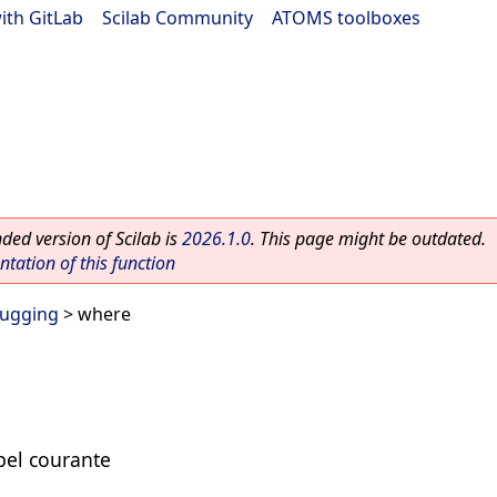
ith GitLab
|
Scilab Community
|
ATOMS toolboxes
ed version of Scilab is
2026.1.0
. This page might be outdated.
ation of this function
ugging
> where
pel courante