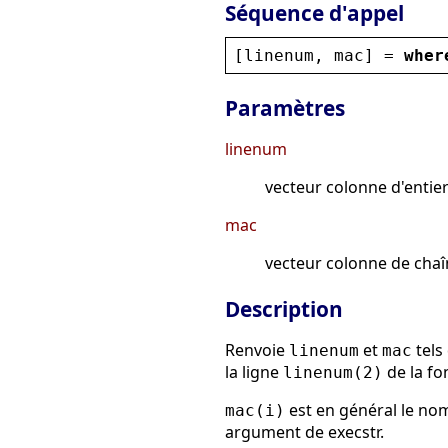
Séquence d'appel
[
linenum
, 
mac
] = 
wher
Paramètres
linenum
vecteur colonne d'entie
mac
vecteur colonne de chaî
Description
Renvoie
et
tels
linenum
mac
la ligne
de la fo
linenum(2)
est en général le nom
mac(i)
argument de execstr.