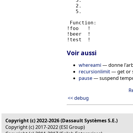
   3.

   2.

   5.

 Function:

!foo   !

!beer  !

Voir aussi
whereami
— donne l'arb
recursionlimit
— get or 
pause
— suspend tempor
R
<< debug
Copyright (c) 2022-2026 (Dassault Systèmes S.E.)
Copyright (c) 2017-2022 (ESI Group)