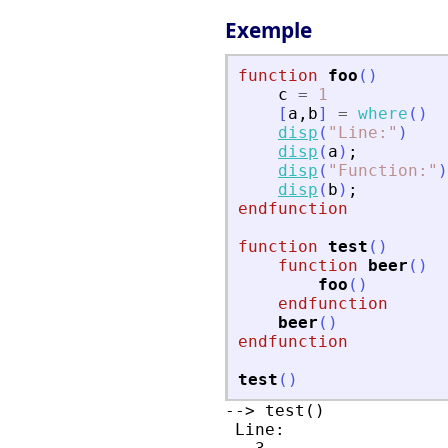
Exemple
function
foo
(
)
c
=
1
[
a
,
b
]
=
where
(
)
disp
(
"
Line:
"
)
disp
(
a
)
;
disp
(
"
Function:
"
)
disp
(
b
)
;
endfunction
function
test
(
)
function
beer
(
)
foo
(
)
endfunction
beer
(
)
endfunction
test
(
)
--> test()

 Line:
